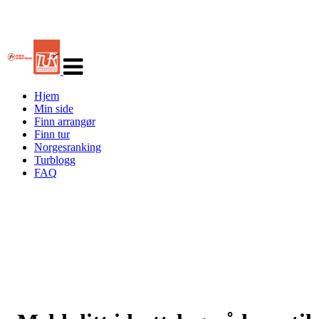
Veksle
navigasjon
Hjem
Min side
Finn arrangør
Finn tur
Norgesranking
Turblogg
FAQ