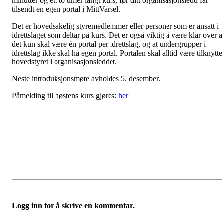
minutter og ett to timer langt kurs, før ditt organisasjonsledd får
tilsendt en egen portal i MittVarsel.
Det er hovedsakelig styremedlemmer eller personer som er ansatt i
idrettslaget som deltar på kurs. Det er også viktig å være klar over a
det kun skal være én portal per idrettslag, og at undergrupper i
idrettslag ikke skal ha egen portal. Portalen skal alltid være tilknytte
hovedstyret i organisasjonsleddet.
Neste introduksjonsmøte avholdes 5. desember.
Påmelding til høstens kurs gjøres:
her
Logg inn for å skrive en kommentar.