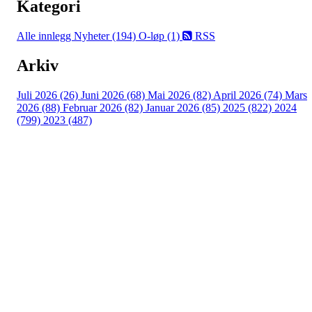
Kategori
Alle innlegg
Nyheter (194)
O-løp (1)
RSS
Arkiv
Juli 2026 (26)
Juni 2026 (68)
Mai 2026 (82)
April 2026 (74)
Mars
2026 (88)
Februar 2026 (82)
Januar 2026 (85)
2025 (822)
2024
(799)
2023 (487)
Turorientering.no er den offisielle portalen for
turorientering på nett fra Norges
Orienteringsforbund.