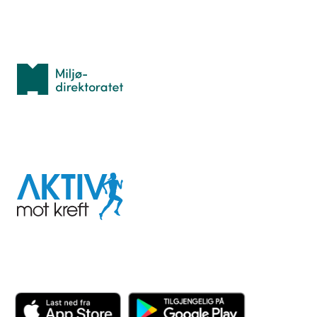
Med støtte fra
Miljødirektoratet
I samarbeid med
Aktiv
mot
kreft
Last ned appen her