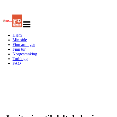
Veksle
navigasjon
Hjem
Min side
Finn arrangør
Finn tur
Norgesranking
Turblogg
FAQ