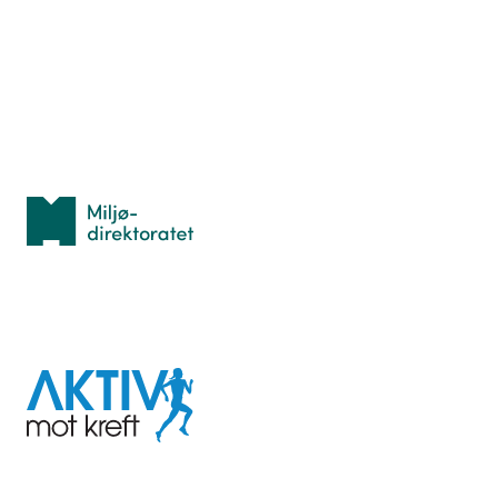
Lær orientering
Idrettsbutikken
Personvern
Med støtte fra
Miljødirektoratet
I samarbeid med
Aktiv
mot
kreft