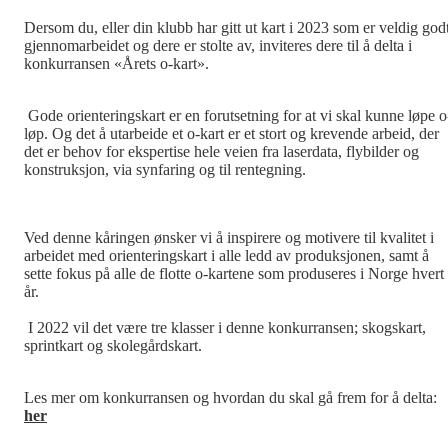
Dersom du, eller din klubb har gitt ut kart i 2023 som er veldig god
gjennomarbeidet og dere er stolte av, inviteres dere til å delta i
konkurransen «Årets o-kart».
Gode orienteringskart er en forutsetning for at vi skal kunne løpe o
løp. Og det å utarbeide et o-kart er et stort og krevende arbeid, der
det er behov for ekspertise hele veien fra laserdata, flybilder og
konstruksjon, via synfaring og til rentegning.
Ved denne kåringen ønsker vi å inspirere og motivere til kvalitet i
arbeidet med orienteringskart i alle ledd av produksjonen, samt å
sette fokus på alle de flotte o-kartene som produseres i Norge hvert
år.
I 2022 vil det være tre klasser i denne konkurransen; skogskart,
sprintkart og skolegårdskart.
Les mer om konkurransen og hvordan du skal gå frem for å delta:
her