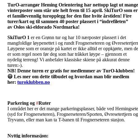
TurO-arrangør Heming Orientering har nettopp lagt ut mang
vinterposter som står ute helt frem til 15 april. SkiTurO som er
et familievennlig turopplegg for den fine hvite årstiden! Fire
turer/kart og til sammen 40 poster plassert i “indrefileten”
av Oslos ski-eldorado Nordmarka!
SkiTurO 1
er en Grønn tur og har 10 nærposter plassert i det
mangfoldige løypenettet i og rundt Frognerseteren og Øvresetertjer
Løypene som er oransje på kartet er ikke alltid er oppkjørte, men de
er som regel noen før deg som har tråkket løype – gjennom et
nydelig terreng! Vi anbefaler klassiske skiene på akkurat denne
turen:-).
NB! Denne turen er gratis for medlemmer av TurO-klubben!
😃 Les mer om dette tilbudet og hvordan man blir medlem
her:
turoklubben.no
Parkering og
#
Ruter
I området her er det mange parkeringsplasser, både ved Hemingsete
(syd for Frognerseteren), Frognerseteren/Sporten, Øvresetertjern og
Tryvann, eller man kan ta T-banen til Frognerseteren stasjon.
Nyttig informasjon: