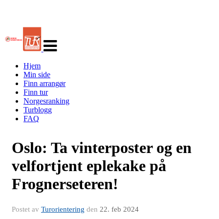
Veksle
navigasjon
Hjem
Min side
Finn arrangør
Finn tur
Norgesranking
Turblogg
FAQ
Oslo: Ta vinterposter og en
velfortjent eplekake på
Frognerseteren!
Postet av
Turorientering
den
22. feb 2024