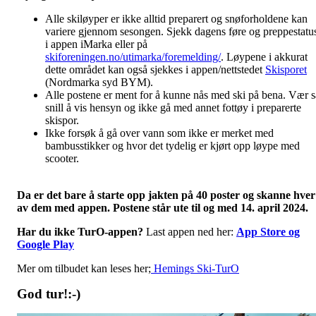
Alle skiløyper er ikke alltid preparert og snøforholdene kan
variere gjennom sesongen. Sjekk dagens føre og preppestatu
i appen iMarka eller på
skiforeningen.no/utimarka/foremelding/
. Løypene i akkurat
dette området kan også sjekkes i appen/nettstedet
Skisporet
(Nordmarka syd BYM).
Alle postene er ment for å kunne nås med ski på bena. Vær s
snill å vis hensyn og ikke gå med annet fottøy i preparerte
skispor.
Ikke forsøk å gå over vann som ikke er merket med
bambusstikker og hvor det tydelig er kjørt opp løype med
scooter.
Da er det bare å starte opp jakten på 40 poster og skanne hver
av dem med appen. Postene står ute til og med 14. april 2024.
Har du ikke TurO-appen?
Last appen ned her:
App Store og
Google Play
Mer om tilbudet kan leses her;
Hemings Ski-TurO
God tur!:-)