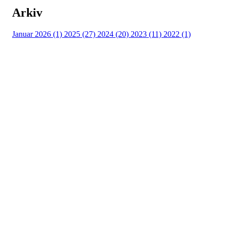
Arkiv
Januar 2026 (1)
2025 (27)
2024 (20)
2023 (11)
2022 (1)
Turorientering.no er den offisielle portalen for
turorientering på nett fra Norges
Orienteringsforbund.
© 2022 — Norges Orienteringsforbund