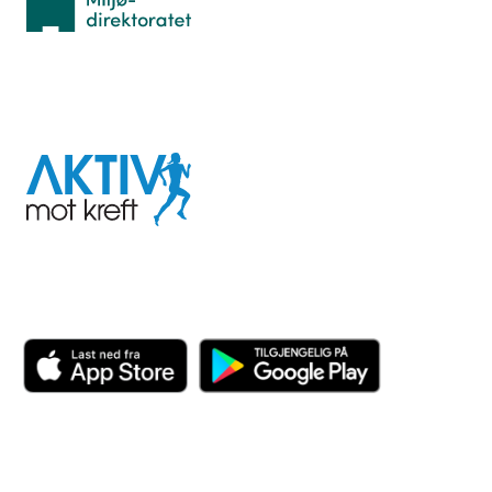
I samarbeid med
Aktiv
mot
kreft
Last ned appen her