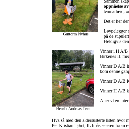
Sammen skaper
oppnåelse av 
teamarbeid, or
Det er her de
Løypelegger o
Guttorm Nyhus
på de stipuler
Heldigvis den 
Vinner i H A/B 
Birkenes IL med
Vinner D A/B la
bom denne gang
Vinner D A/B Ko
Vinner H A/B ko
Aner vi en inte
Henrik Andreas Tømt
Hva så med den aldersusterte listen hvor 
Per Kristian Tømt, IL Imås seieren foran