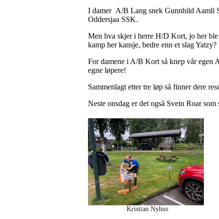
I damer A/B Lang snek Gunnhild Aamli Sun
Oddersjaa SSK.
Men hva skjer i herre H/D Kort, jo her bl
kamp her kansje, bedre enn et slag Yatzy?
For damene i A/B Kort så knep vår egen An
egne løpere!
Sammenlagt etter tre løp så finner dere resu
Neste onsdag er det også Svein Roar som s
Kristian Nyhus