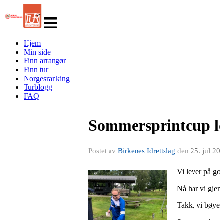
Veksle
navigasjon
Hjem
Min side
Finn arrangør
Finn tur
Norgesranking
Turblogg
FAQ
Sommersprintcup l
Postet av
Birkenes Idrettslag
den
25. jul 2
Vi lever på g
Nå har vi gje
Takk, vi bøyer