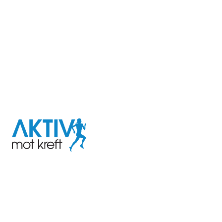
I samarbeid med
Aktiv
mot
kreft