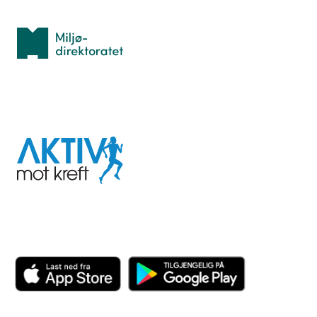
Med støtte fra
Miljødirektoratet
I samarbeid med
Aktiv
mot
kreft
Last ned appen her