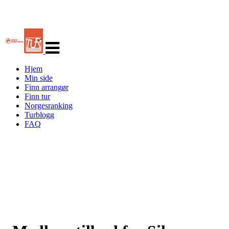
Veksle
navigasjon
Hjem
Min side
Finn arrangør
Finn tur
Norgesranking
Turblogg
FAQ