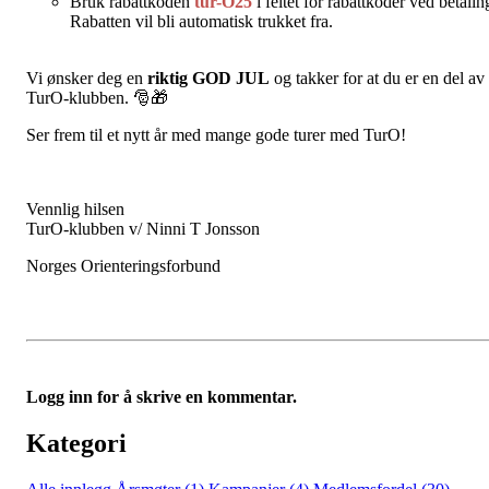
Bruk rabattkoden
tur-O25
i feltet for rabattkoder ved betalin
Rabatten vil bli automatisk trukket fra.
Vi ønsker deg en
riktig GOD JUL
og takker for at du er en del av
TurO-klubben. 🎅🎁
Ser frem til et nytt år med mange gode turer med TurO!
Vennlig hilsen
TurO-klubben v/ Ninni T Jonsson
Norges Orienteringsforbund
Logg inn for å skrive en kommentar.
Kategori