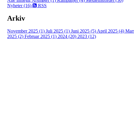
Alle innlegg
Årsmøter (1)
Kampanjer (4)
Medlemsfordel (30)
Nyheter (16)
RSS
Arkiv
November 2025 (1)
Juli 2025 (1)
Juni 2025 (5)
April 2025 (4)
Mar
2025 (2)
Februar 2025 (1)
2024 (20)
2023 (12)
Turorientering.no er den offisielle portalen for
turorientering på nett fra Norges
Orienteringsforbund.