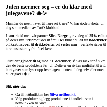
Julen nærmer seg – er du klar med
julegavene?
🎄✨
Mangler du noen gaver til nære og kjære? Vi har gode nyheter til
deg som medlem av TurO-klubben!
I samarbeid med vår partner
Silva Norge
, gir vi deg nå
25
% rabat
på deres kvalitetsprodukter ut året. Her finner du alt fra
hodelykter
og
kartmapper
til
drikkebelter
og
vester
mm – perfekte gaver til
turentusiaster og friluftselskere.
Tilbudet gjelder til og med 31. desember,
så vær rask for å sikre
deg de beste produktene før jul! Dette er en gyllen mulighet til å gi
bort gaver som lyser opp hverdagen – enten til deg selv eller noen
du er glad i.🎄✨
Slik gjør du:
Gå til nettbutikken her
Silva nettbutikk
Velg produkter og legg produktene i handlekurven i
nettbutikken til Silva.