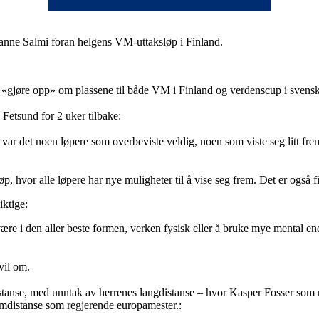
f Janne Salmi foran helgens VM-uttaksløp i Finland.
«gjøre opp» om plassene til både VM i Finland og verdenscup i svensk
i Fetsund for 2 uker tilbake:
 var det noen løpere som overbeviste veldig, noen som viste seg litt f
øp, hvor alle løpere har nye muligheter til å vise seg frem. Det er også f
iktige:
være i den aller beste formen, verken fysisk eller å bruke mye mental ene
vil om.
anse, med unntak av herrenes langdistanse – hvor Kasper Fosser som re
omdistanse som regjerende europamester.: