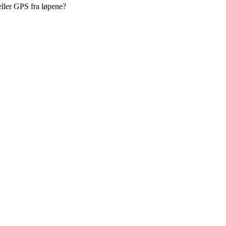
 eller GPS fra løpene?
 turorientering på nett fra Norges Orienteringsforb