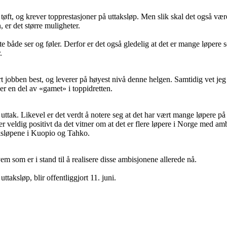
tøft, og krever topprestasjoner på uttaksløp. Men slik skal det også være.
 er det større muligheter.
te både ser og føler. Derfor er det også gledelig at det er mange løpere s
.
t jobben best, og leverer på høyest nivå denne helgen. Samtidig vet jeg 
r en del av «gamet» i toppidretten.
er uttak. Likevel er det verdt å notere seg at det har vært mange løpere på
er veldig positivt da det vitner om at det er flere løpere i Norge med
aksløpene i Kuopio og Tahko.
em som er i stand til å realisere disse ambisjonene allerede nå.
ttaksløp, blir offentliggjort 11. juni.