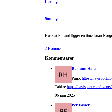
Lørdag
Søndag
Husk at Finland ligger en time foran Norg
2 Kommentarer
Kommentarer
Reidunn Hallan
Puijo:
https://navisport.co
Tahko:
https://navisport.com/events/.
06 juni 2025
Per Fosser