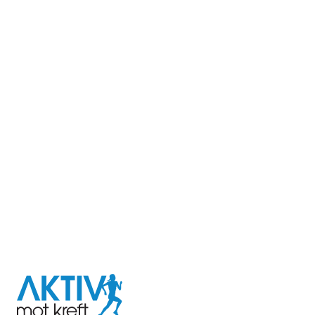
I samarbeid med
Aktiv
mot
kreft