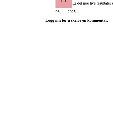
Er det noe live resultater
06 juni 2025
Logg inn for å skrive en kommentar.
Turorientering.no er den offisielle portalen for
© 2022 — Norges Orienteringsforbund
Info