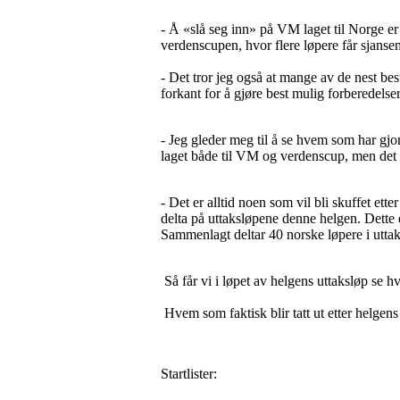
- Å «slå seg inn» på VM laget til Norge er 
verdenscupen, hvor flere løpere får sjansen,
- Det tror jeg også at mange av de nest bes
forkant for å gjøre best mulig forberedelser
- Jeg gleder meg til å se hvem som har gjor
laget både til VM og verdenscup, men det e
- Det er alltid noen som vil bli skuffet ett
delta på uttaksløpene denne helgen. Dette 
Sammenlagt deltar 40 norske løpere i utt
Så får vi i løpet av helgens uttaksløp se hv
Hvem som faktisk blir tatt ut etter helgens u
Startlister: