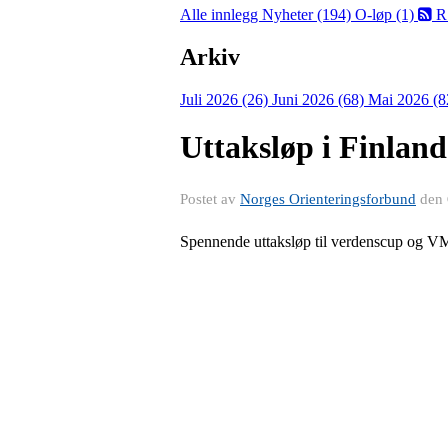
Alle innlegg
Nyheter (194)
O-løp (1)
R
Arkiv
Juli 2026 (26)
Juni 2026 (68)
Mai 2026 (8
Uttaksløp i Finland
Postet av
Norges Orienteringsforbund
den
Spennende uttaksløp til verdenscup og V