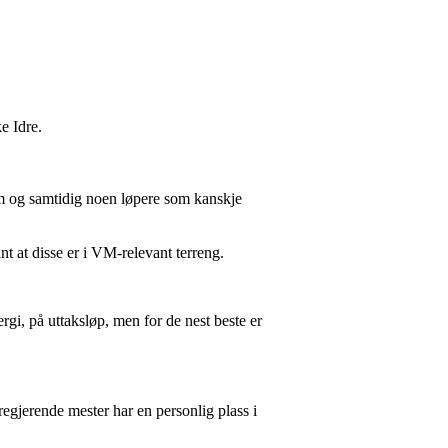
e Idre.
rem og samtidig noen løpere som kanskje
int at disse er i VM-relevant terreng.
rgi, på uttaksløp, men for de nest beste er
gjerende mester har en personlig plass i