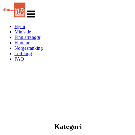
Veksle
navigasjon
Hjem
Min side
Finn arrangør
Finn tur
Norgesranking
Turblogg
FAQ
Kategori