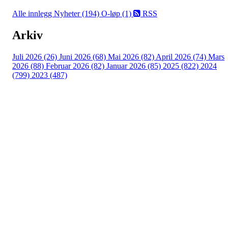
Alle innlegg
Nyheter (194)
O-løp (1)
RSS
Arkiv
Juli 2026 (26)
Juni 2026 (68)
Mai 2026 (82)
April 2026 (74)
Mars
2026 (88)
Februar 2026 (82)
Januar 2026 (85)
2025 (822)
2024
(799)
2023 (487)
Turorientering.no er den offisielle portalen for
turorientering på nett fra Norges
Orienteringsforbund.