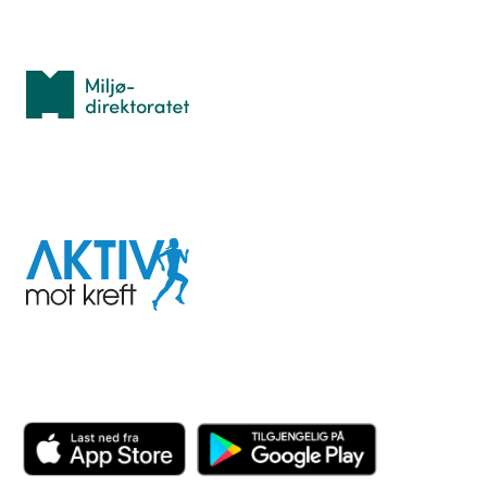
Med støtte fra
Miljødirektoratet
I samarbeid med
Aktiv
mot
kreft
Last ned appen her