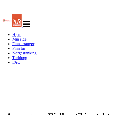
Veksle
navigasjon
Hjem
Min side
Finn arrangør
Finn tur
Norgesranking
Turblogg
FAQ