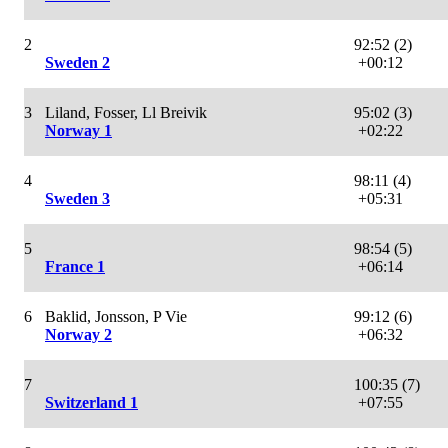
2
92:52 (2)
Sweden 2
+00:12
3
Liland, Fosser, Ll Breivik
95:02 (3)
Norway 1
+02:22
4
98:11 (4)
Sweden 3
+05:31
5
98:54 (5)
France 1
+06:14
6
Baklid, Jonsson, P Vie
99:12 (6)
Norway 2
+06:32
7
100:35 (7)
Switzerland 1
+07:55