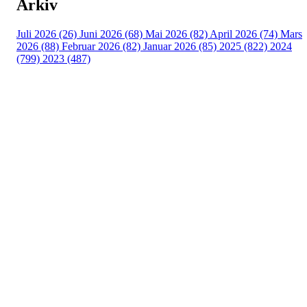
Arkiv
Juli 2026 (26)
Juni 2026 (68)
Mai 2026 (82)
April 2026 (74)
Mars
2026 (88)
Februar 2026 (82)
Januar 2026 (85)
2025 (822)
2024
(799)
2023 (487)
Turorientering.no er den offisielle portalen for
turorientering på nett fra Norges
Orienteringsforbund.
© 2022 — Norges Orienteringsforbund