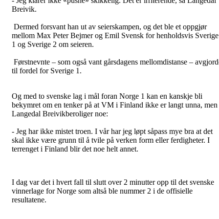
- Jeg klarer ikke «pushe» skikkelig. Det er irriterende, sa Langedal
Breivik.
Dermed forsvant han ut av seierskampen, og det ble et oppgjør
mellom Max Peter Bejmer og Emil Svensk for henholdsvis Sverige
1 og Sverige 2 om seieren.
Førstnevnte – som også vant gårsdagens mellomdistanse – avgjord
til fordel for Sverige 1.
Og med to svenske lag i mål foran Norge 1 kan en kanskje bli
bekymret om en tenker på at VM i Finland ikke er langt unna, men
Langedal Breivikberoliger noe:
- Jeg har ikke mistet troen. I vår har jeg løpt såpass mye bra at det
skal ikke være grunn til å tvile på verken form eller ferdigheter. I
terrenget i Finland blir det noe helt annet.
I dag var det i hvert fall til slutt over 2 minutter opp til det svenske
vinnerlage for Norge som altså ble nummer 2 i de offisielle
resultatene.