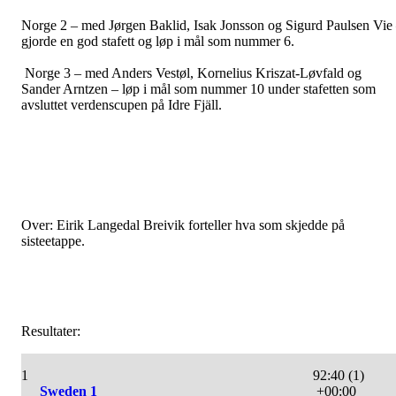
Norge 2 – med Jørgen Baklid, Isak Jonsson og Sigurd Paulsen Vie
gjorde en god stafett og løp i mål som nummer 6.
Norge 3 – med Anders Vestøl, Kornelius Kriszat-Løvfald og
Sander Arntzen – løp i mål som nummer 10 under stafetten som
avsluttet verdenscupen på Idre Fjäll.
Over: Eirik Langedal Breivik forteller hva som skjedde på
sisteetappe.
Resultater:
1
92:40 (1)
Sweden 1
+00:00