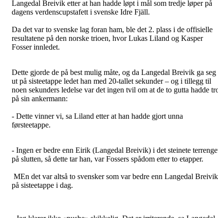
Langedal Breivik etter at han hadde løpt i mål som tredje løper på
dagens verdenscupstafett i svenske Idre Fjäll.
Da det var to svenske lag foran ham, ble det 2. plass i de offisielle
resultatene på den norske trioen, hvor Lukas Liland og Kasper
Fosser innledet.
Dette gjorde de på best mulig måte, og da Langedal Breivik ga seg
ut på sisteetappe ledet han med 20-tallet sekunder – og i tillegg til
noen sekunders ledelse var det ingen tvil om at de to gutta hadde tr
på sin ankermann:
- Dette vinner vi, sa Liland etter at han hadde gjort unna
førsteetappe.
- Ingen er bedre enn Eirik (Langedal Breivik) i det steinete terrenge
på slutten, så dette tar han, var Fossers spådom etter to etapper.
MEn det var altså to svensker som var bedre enn Langedal Breivik
på sisteetappe i dag.