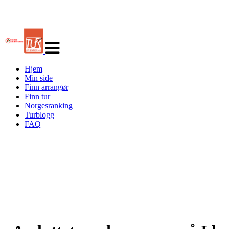
Veksle
navigasjon
Hjem
Min side
Finn arrangør
Finn tur
Norgesranking
Turblogg
FAQ