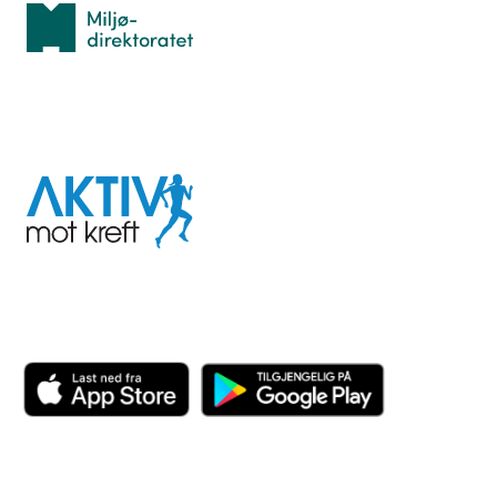
Miljødirektoratet
I samarbeid med
Aktiv
mot
kreft
Last ned appen her