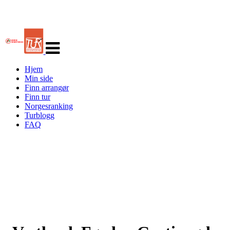
Veksle
navigasjon
Hjem
Min side
Finn arrangør
Finn tur
Norgesranking
Turblogg
FAQ