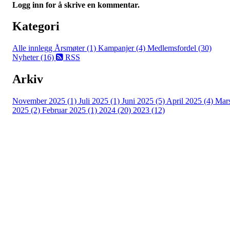
Logg inn for å skrive en kommentar.
Kategori
Alle innlegg
Årsmøter (1)
Kampanjer (4)
Medlemsfordel (30)
Nyheter (16)
RSS
Arkiv
November 2025 (1)
Juli 2025 (1)
Juni 2025 (5)
April 2025 (4)
Mar
2025 (2)
Februar 2025 (1)
2024 (20)
2023 (12)
Turorientering.no er den offisielle portalen for
turorientering på nett fra Norges
Orienteringsforbund.