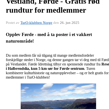
Vestland, Førde - Gratis rød
rundtur for medlemmer
Postet av
TurO-klubben Norge
den
26. jun 2025
Opplev Førde - med å ta poster i et vakkert
naturområde!
Du som medlem får nå tilgang til mange medlemsfordeler
forskjellige steder i Norge, og denne gangen tar vi deg med til Førd
på Vestlandet.
Førde Idrettslag tilbyr en spennende rundtur fra
Rese
i Halbrendslia, kun 5 km sør for Førde sentrum
.
Turen
kombinerer kulturhistorie og naturopplevelser – og er helt gratis for
medlemmer i TurO-klubben!