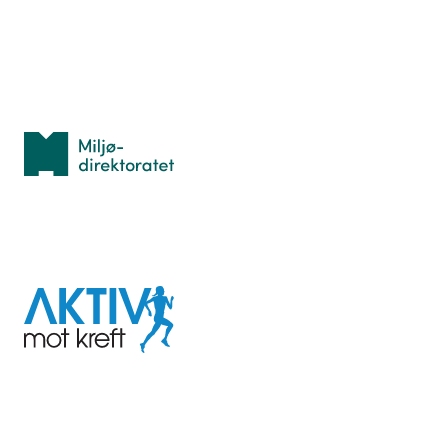
Personvern
Med støtte fra
Miljødirektoratet
I samarbeid med
Aktiv
mot
kreft
Last ned appen her