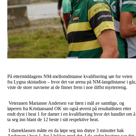
På ettermiddagens NM-mellomdistanse kvalifisering sør for veien
fra Lygna skistadion – hvor det var arena på NM-langdistanse i går,
viste de store navnene at de finner frem i noe diffst myrterreng.
Veteranen Marianne Andersen var først i mål av samtlige, og
løperen fra Kristiansand OK sto også øverst på resultatlisten etter
endt dyst i heat 1 for damer i en kvalifisering hvor det handlet om å
ta seg inn blant de 12 beste i siit respektive heat.
I dameklassen måtte en da løpe seg inn drøye 3 minutter bak
Andersen i heat 1, for å lykkes med det. I da ander heatene var det