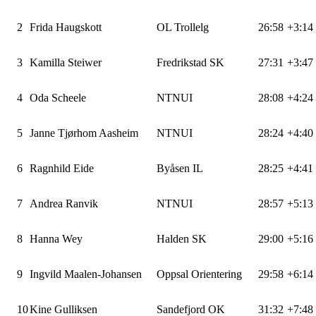
2
Frida Haugskott
OL Trollelg
26:58
+3:14
3
Kamilla Steiwer
Fredrikstad SK
27:31
+3:47
4
Oda Scheele
NTNUI
28:08
+4:24
5
Janne Tjørhom Aasheim
NTNUI
28:24
+4:40
6
Ragnhild Eide
Byåsen IL
28:25
+4:41
7
Andrea Ranvik
NTNUI
28:57
+5:13
8
Hanna Wey
Halden SK
29:00
+5:16
9
Ingvild Maalen-Johansen
Oppsal Orientering
29:58
+6:14
10
Kine Gulliksen
Sandefjord OK
31:32
+7:48