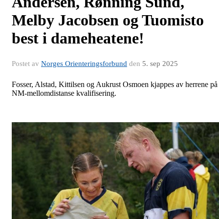
Andersen, Rønning Sund,
Melby Jacobsen og Tuomisto
best i dameheatene!
Postet av
Norges Orienteringsforbund
den
5. sep 2025
Fosser, Alstad, Kittilsen og Aukrust Osmoen kjappes av herrene på
NM-mellomdistanse kvalifisering.