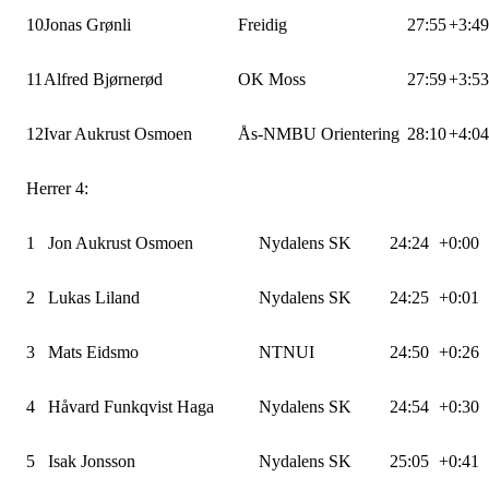
10
Jonas Grønli
Freidig
27:55
+3:49
11
Alfred Bjørnerød
OK Moss
27:59
+3:53
12
Ivar Aukrust Osmoen
Ås-NMBU Orientering
28:10
+4:04
Herrer 4:
1
Jon Aukrust Osmoen
Nydalens SK
24:24
+0:00
2
Lukas Liland
Nydalens SK
24:25
+0:01
3
Mats Eidsmo
NTNUI
24:50
+0:26
4
Håvard Funkqvist Haga
Nydalens SK
24:54
+0:30
5
Isak Jonsson
Nydalens SK
25:05
+0:41