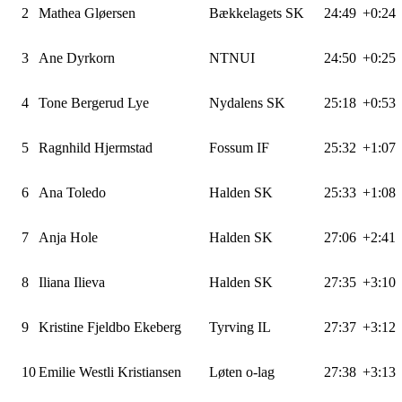
2
Mathea Gløersen
Bækkelagets SK
24:49
+0:24
3
Ane Dyrkorn
NTNUI
24:50
+0:25
4
Tone Bergerud Lye
Nydalens SK
25:18
+0:53
5
Ragnhild Hjermstad
Fossum IF
25:32
+1:07
6
Ana Toledo
Halden SK
25:33
+1:08
7
Anja Hole
Halden SK
27:06
+2:41
8
Iliana Ilieva
Halden SK
27:35
+3:10
9
Kristine Fjeldbo Ekeberg
Tyrving IL
27:37
+3:12
10
Emilie Westli Kristiansen
Løten o-lag
27:38
+3:13