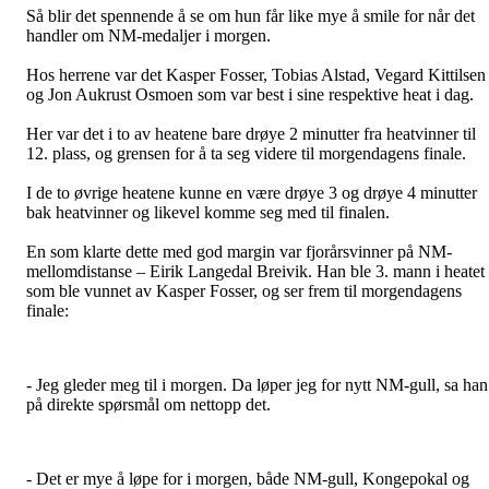
Så blir det spennende å se om hun får like mye å smile for når det
handler om NM-medaljer i morgen.
Hos herrene var det Kasper Fosser, Tobias Alstad, Vegard Kittilsen
og Jon Aukrust Osmoen som var best i sine respektive heat i dag.
Her var det i to av heatene bare drøye 2 minutter fra heatvinner til
12. plass, og grensen for å ta seg videre til morgendagens finale.
I de to øvrige heatene kunne en være drøye 3 og drøye 4 minutter
bak heatvinner og likevel komme seg med til finalen.
En som klarte dette med god margin var fjorårsvinner på NM-
mellomdistanse – Eirik Langedal Breivik. Han ble 3. mann i heatet
som ble vunnet av Kasper Fosser, og ser frem til morgendagens
finale:
- Jeg gleder meg til i morgen. Da løper jeg for nytt NM-gull, sa han
på direkte spørsmål om nettopp det.
- Det er mye å løpe for i morgen, både NM-gull, Kongepokal og