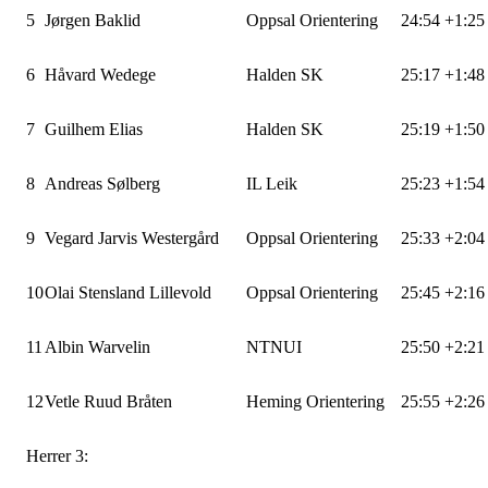
5
Jørgen Baklid
Oppsal Orientering
24:54
+1:25
6
Håvard Wedege
Halden SK
25:17
+1:48
7
Guilhem Elias
Halden SK
25:19
+1:50
8
Andreas Sølberg
IL Leik
25:23
+1:54
9
Vegard Jarvis Westergård
Oppsal Orientering
25:33
+2:04
10
Olai Stensland Lillevold
Oppsal Orientering
25:45
+2:16
11
Albin Warvelin
NTNUI
25:50
+2:21
12
Vetle Ruud Bråten
Heming Orientering
25:55
+2:26
Herrer 3: