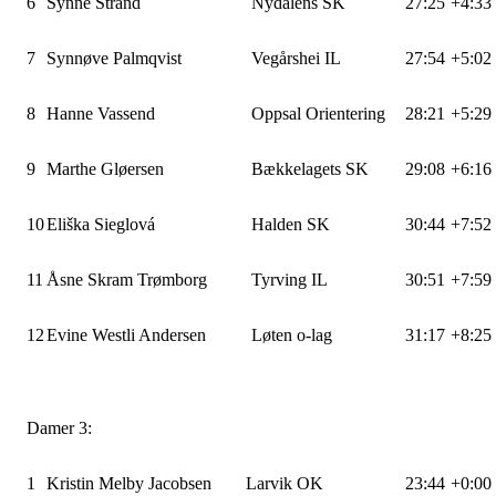
6
Synne Strand
Nydalens SK
27:25
+4:33
7
Synnøve Palmqvist
Vegårshei IL
27:54
+5:02
8
Hanne Vassend
Oppsal Orientering
28:21
+5:29
9
Marthe Gløersen
Bækkelagets SK
29:08
+6:16
10
Eliška Sieglová
Halden SK
30:44
+7:52
11
Åsne Skram Trømborg
Tyrving IL
30:51
+7:59
12
Evine Westli Andersen
Løten o-lag
31:17
+8:25
Damer 3:
1
Kristin Melby Jacobsen
Larvik OK
23:44
+0:00