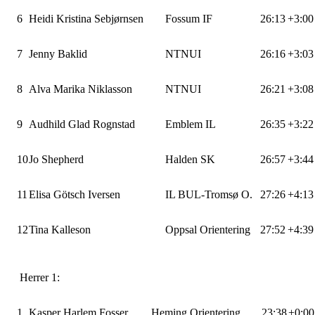
6
Heidi Kristina Sebjørnsen
Fossum IF
26:13
+3:00
7
Jenny Baklid
NTNUI
26:16
+3:03
8
Alva Marika Niklasson
NTNUI
26:21
+3:08
9
Audhild Glad Rognstad
Emblem IL
26:35
+3:22
10
Jo Shepherd
Halden SK
26:57
+3:44
11
Elisa Götsch Iversen
IL BUL-Tromsø O.
27:26
+4:13
12
Tina Kalleson
Oppsal Orientering
27:52
+4:39
Herrer 1:
1
Kasper Harlem Fosser
Heming Orientering
23:38
+0:00