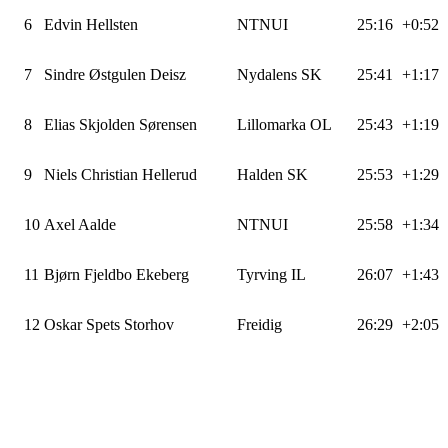
6
Edvin Hellsten
NTNUI
25:16
+0:52
7
Sindre Østgulen Deisz
Nydalens SK
25:41
+1:17
8
Elias Skjolden Sørensen
Lillomarka OL
25:43
+1:19
9
Niels Christian Hellerud
Halden SK
25:53
+1:29
10
Axel Aalde
NTNUI
25:58
+1:34
11
Bjørn Fjeldbo Ekeberg
Tyrving IL
26:07
+1:43
12
Oskar Spets Storhov
Freidig
26:29
+2:05