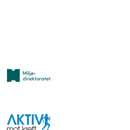
Nyttige ressurser
Hva er TurOrientering?
Lær orientering
Idrettsbutikken
Personvern
Med støtte fra
Miljødirektoratet
I samarbeid med
Aktiv
mot
kreft