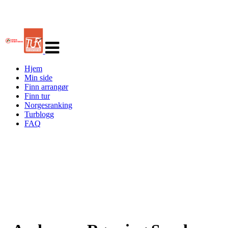
Veksle
navigasjon
Hjem
Min side
Finn arrangør
Finn tur
Norgesranking
Turblogg
FAQ