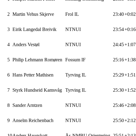
2
Martin Vehus Skjerve
Frol IL
23:40
+0:02
3
Eirik Langedal Breivik
NTNUI
23:54
+0:16
4
Anders Vestøl
NTNUI
24:45
+1:07
5
Philip Lehmann Romøren
Fossum IF
25:16
+1:38
6
Hans Petter Mathisen
Tyrving IL
25:29
+1:51
7
Styrk Hundseid Kamsvåg
Tyrving IL
25:30
+1:52
8
Sander Arntzen
NTNUI
25:46
+2:08
9
Anselm Reichenbach
NTNUI
25:50
+2:12
10
Anders Haugskott
Ås-NMBU Orientering
25:51
+2:13