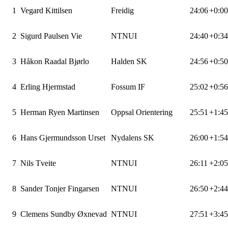
1
Vegard Kittilsen
Freidig
24:06
+0:00
2
Sigurd Paulsen Vie
NTNUI
24:40
+0:34
3
Håkon Raadal Bjørlo
Halden SK
24:56
+0:50
4
Erling Hjermstad
Fossum IF
25:02
+0:56
5
Herman Ryen Martinsen
Oppsal Orientering
25:51
+1:45
6
Hans Gjermundsson Urset
Nydalens SK
26:00
+1:54
7
Nils Tveite
NTNUI
26:11
+2:05
8
Sander Tonjer Fingarsen
NTNUI
26:50
+2:44
9
Clemens Sundby Øxnevad
NTNUI
27:51
+3:45