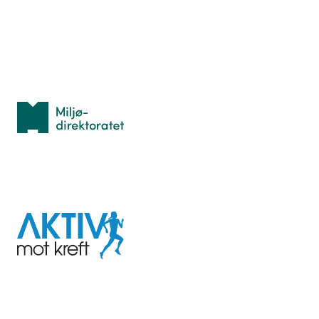
Idrettsbutikken
Personvern
Med støtte fra
Miljødirektoratet
I samarbeid med
Aktiv
mot
kreft
Last ned appen her