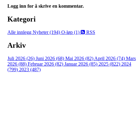
Logg inn for å skrive en kommentar.
Kategori
Alle innlegg
Nyheter (194)
O-løp (1)
RSS
Arkiv
Juli 2026 (26)
Juni 2026 (68)
Mai 2026 (82)
April 2026 (74)
Mars
2026 (88)
Februar 2026 (82)
Januar 2026 (85)
2025 (822)
2024
(799)
2023 (487)
Turorientering.no er den offisielle portalen for
turorientering på nett fra Norges