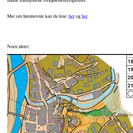
hadde tradisjonelle forkjølelsessymptomer.
Mer om førstnevnte kan du lese:
her
og
her
Noen økter: