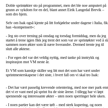
Doble sprintøkter sto på programmet, men det ble noe amputert på
grunn av sykdom for en del, blant annet Eirik Langedal Brevik –
som dro hjem.
Selv om Isak også kjente på litt forkjølelse under dagene i Italia, fi
han «kompensert»:
- Jeg sto over trening på onsdag og torsdag formiddag, men da jeg
startet å trene igjen fikk jeg trent det som var av sprintøkter ved å sl
sammen noen økter som lå nære hverandre. Dermed trente jeg til
slutt alle øktene.
- For egen del var det veldig nyttig, med tanke på inntrykk og
inspirasjon mot VM neste år.
Et VM som kanskje skiller seg litt mot det som har vært under
sprintmesterskapene i det siste, i hvert fall om vi skal tro Isak:
- Det har vært passelig krevende orientering, med noe mer park en
det vi er vant med på sprint fra de siste årene. I tillegg har vi løpt
spennende og interessante økter – uten noen sperringer hele uken.
- I noen partier kan det være tøft – med sterk kupering, og noen