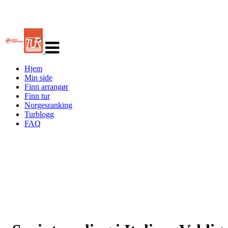
Veksle
navigasjon
Hjem
Min side
Finn arrangør
Finn tur
Norgesranking
Turblogg
FAQ