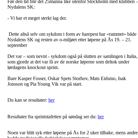
Før den tid blir det 25manna like utenfor Stockholm med klubben 
Nydalens SK:
- Vi har et meget sterkt lag der.
Dette altså selv om sykdom i form av harepest har «rammet» både
Nydalens SK og resten av o-miljøet etter løpene på Ås 19. – 21.
september
Det var – som nevnt - sykdom også på slutten av samlingen i Italia,
som gjorde at det var få av de norske løperne som deltok under
lørdagens knockout sprint.
Bare Kasper Fosser, Oskar Spets Storhov, Mats Eidsmo, Isak
Jonsson og Pia Young Vik var på start.
Du kan se resultater:
her
Resultater fra sprintstafetten på søndag ser du:
her
Noen var blitt syk etter løpene på Ås for 2 uker tilbake, mens andre