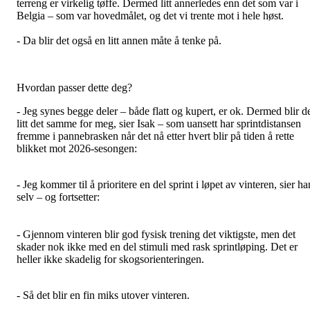
terreng er virkelig tøffe. Dermed litt annerledes enn det som var i
Belgia – som var hovedmålet, og det vi trente mot i hele høst.
- Da blir det også en litt annen måte å tenke på.
Hvordan passer dette deg?
- Jeg synes begge deler – både flatt og kupert, er ok. Dermed blir d
litt det samme for meg, sier Isak – som uansett har sprintdistansen
fremme i pannebrasken når det nå etter hvert blir på tiden å rette
blikket mot 2026-sesongen:
- Jeg kommer til å prioritere en del sprint i løpet av vinteren, sier ha
selv – og fortsetter:
- Gjennom vinteren blir god fysisk trening det viktigste, men det
skader nok ikke med en del stimuli med rask sprintløping. Det er
heller ikke skadelig for skogsorienteringen.
- Så det blir en fin miks utover vinteren.