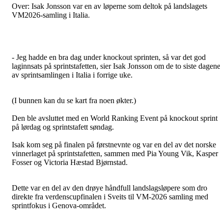
Over: Isak Jonsson var en av løperne som deltok på landslagets
VM2026-samling i Italia.
- Jeg hadde en bra dag under knockout sprinten, så var det god
laginnsats på sprintstafetten, sier Isak Jonsson om de to siste dagen
av sprintsamlingen i Italia i forrige uke.
(I bunnen kan du se kart fra noen økter.)
Den ble avsluttet med en World Ranking Event på knockout sprint
på lørdag og sprintstafett søndag.
Isak kom seg på finalen på førstnevnte og var en del av det norske
vinnerlaget på sprintstafetten, sammen med Pia Young Vik, Kasper
Fosser og Victoria Hæstad Bjørnstad.
Dette var en del av den drøye håndfull landslagsløpere som dro
direkte fra verdenscupfinalen i Sveits til VM-2026 samling med
sprintfokus i Genova-området.