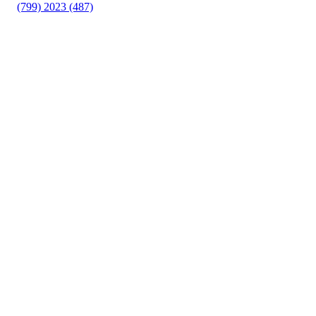
(799)
2023 (487)
Turorientering.no er den offisielle portalen for
turorientering på nett fra Norges
Orienteringsforbund.
© 2022 — Norges Orienteringsforbund
Info