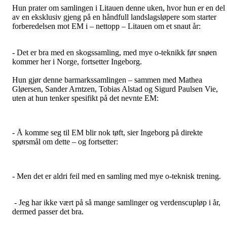
Hun prater om samlingen i Litauen denne uken, hvor hun er en del
av en eksklusiv gjeng på en håndfull landslagsløpere som starter
forberedelsen mot EM i – nettopp – Litauen om et snaut år:
- Det er bra med en skogssamling, med mye o-teknikk før snøen
kommer her i Norge, fortsetter Ingeborg.
Hun gjør denne barmarkssamlingen – sammen med Mathea
Gløersen, Sander Arntzen, Tobias Alstad og Sigurd Paulsen Vie,
uten at hun tenker spesifikt på det nevnte EM:
- Å komme seg til EM blir nok tøft, sier Ingeborg på direkte
spørsmål om dette – og fortsetter:
- Men det er aldri feil med en samling med mye o-teknisk trening.
- Jeg har ikke vært på så mange samlinger og verdenscupløp i år,
dermed passer det bra.