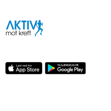
I samarbeid med
Aktiv
mot
kreft
Last ned appen her