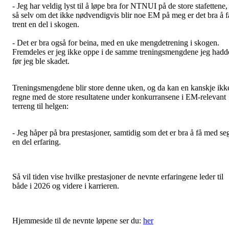
- Jeg har veldig lyst til å løpe bra for NTNUI på de store stafettene,
så selv om det ikke nødvendigvis blir noe EM på meg er det bra å f
trent en del i skogen.
- Det er bra også for beina, med en uke mengdetrening i skogen.
Fremdeles er jeg ikke oppe i de samme treningsmengdene jeg hadd
før jeg ble skadet.
Treningsmengdene blir store denne uken, og da kan en kanskje ikk
regne med de store resultatene under konkurransene i EM-relevant
terreng til helgen:
- Jeg håper på bra prestasjoner, samtidig som det er bra å få med se
en del erfaring.
Så vil tiden vise hvilke prestasjoner de nevnte erfaringene leder til
både i 2026 og videre i karrieren.
Hjemmeside til de nevnte løpene ser du:
her