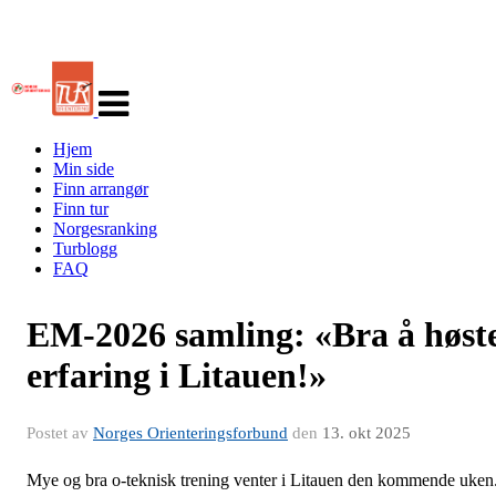
Veksle
navigasjon
Hjem
Min side
Finn arrangør
Finn tur
Norgesranking
Turblogg
FAQ
EM-2026 samling: «Bra å høst
erfaring i Litauen!»
Postet av
Norges Orienteringsforbund
den
13. okt 2025
Mye og bra o-teknisk trening venter i Litauen den kommende uken