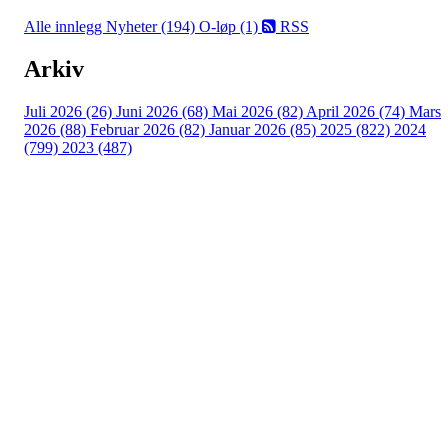
Alle innlegg
Nyheter (194)
O-løp (1)
RSS
Arkiv
Juli 2026 (26)
Juni 2026 (68)
Mai 2026 (82)
April 2026 (74)
Mars
2026 (88)
Februar 2026 (82)
Januar 2026 (85)
2025 (822)
2024
(799)
2023 (487)
Turorientering.no er den offisielle portalen for
turorientering på nett fra Norges
Orienteringsforbund.