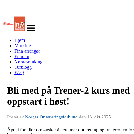
Veksle
navigasjon
Hjem
Min side
Finn arrangør
Finn tur
Norgesranking
Turblogg
FAQ
Bli med på Trener-2 kurs med
oppstart i høst!
Postet av
Norges Orienteringsforbund
den
13. okt 2025
Åpent for alle som ønsker å lære mer om trening og trenerrollen for