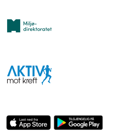
Med støtte fra
Miljødirektoratet
I samarbeid med
Aktiv
mot
kreft
Last ned appen her