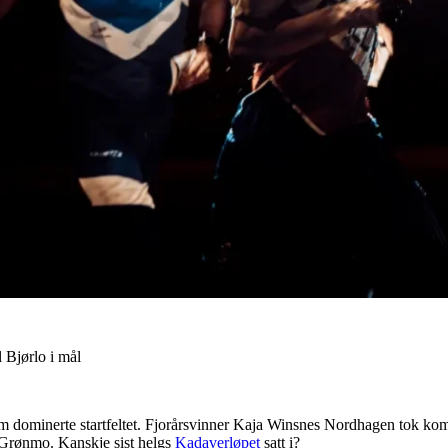
Bjørlo i mål
m dominerte startfeltet. Fjorårsvinner Kaja Winsnes Nordhagen tok kom
r Grønmo. Kanskje sist helgs
Kadaverløpet
satt i?