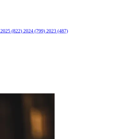
)
2025 (822)
2024 (799)
2023 (487)