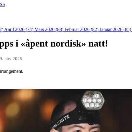
SS
2)
April 2026 (74)
Mars 2026 (88)
Februar 2026 (82)
Januar 2026 (85
opps i «åpent nordisk» natt!
9. nov 2025
tarrangement.