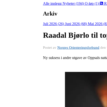
Alle innlegg
Nyheter (194)
O-løp (1)
R
Arkiv
Juli 2026 (26)
Juni 2026 (68)
Mai 2026 (8
Raadal Bjørlo til t
Postet av
Norges Orienteringsforbund
den
Ny suksess i andre utgave av Oppsals nat