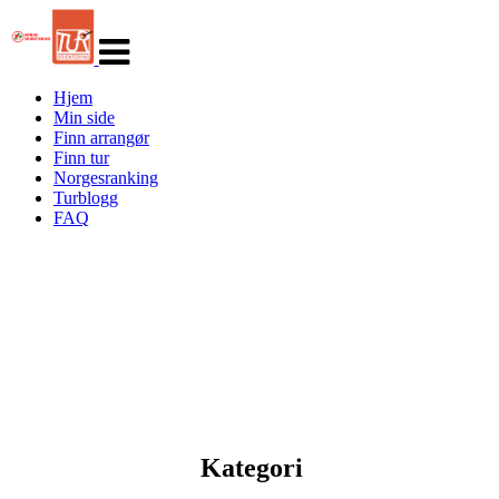
Veksle
navigasjon
Hjem
Min side
Finn arrangør
Finn tur
Norgesranking
Turblogg
FAQ
Kategori