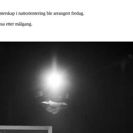
erskap i nattorientering ble arrangert fredag.
tua etter målgang.