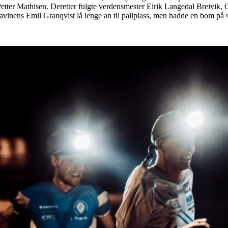
tter Mathisen. Deretter fulgte verdensmester Eirik Langedal Breivik,
avinens Emil Granqvist lå lenge an til pallplass, men hadde en bom på s