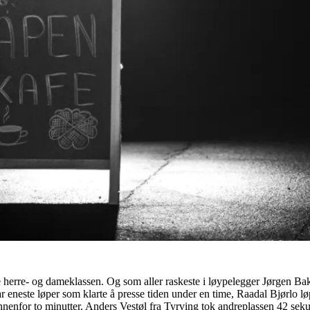
de herre- og dameklassen. Og som aller raskeste i løypelegger Jørgen Bak
neste løper som klarte å presse tiden under en time, Raadal Bjørlo lø
nnenfor to minutter. Anders Vestøl fra Tyrving tok andreplassen 42 sek