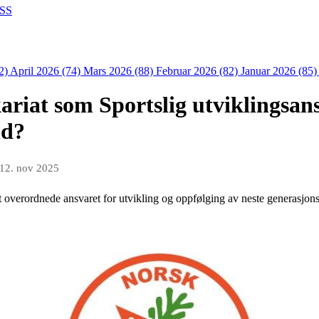
SS
2)
April 2026 (74)
Mars 2026 (88)
Februar 2026 (82)
Januar 2026 (85
kariat som Sportslig utviklingsan
nd?
12. nov 2025
t overordnede ansvaret for utvikling og oppfølging av neste generasjons