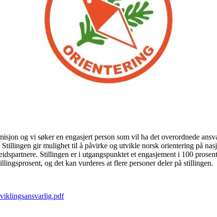
misjon og vi søker en engasjert person som vil ha det overordnede ansva
Stillingen gir mulighet til å påvirke og utvikle norsk orientering på nasjo
spartnere. Stillingen er i utgangspunktet et engasjement i 100 prosent st
llingsprosent, og det kan vurderes at flere personer deler på stillingen.
viklingsansvarlig.pdf