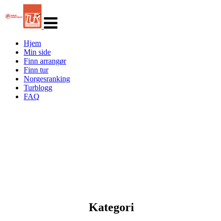
Veksle
navigasjon
Hjem
Min side
Finn arrangør
Finn tur
Norgesranking
Turblogg
FAQ
Kategori