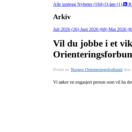
Alle innlegg
Nyheter (194)
O-løp (1)
R
Arkiv
Juli 2026 (26)
Juni 2026 (68)
Mai 2026 (8
Vil du jobbe i et vi
Orienteringsforbu
Postet av
Norges Orienteringsforbund
den
Vi søker en engasjert person som vil ha de