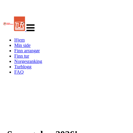
Veksle
navigasjon
Hjem
Min side
Finn arrangør
Finn tur
Norgesranking
Turblogg
FAQ