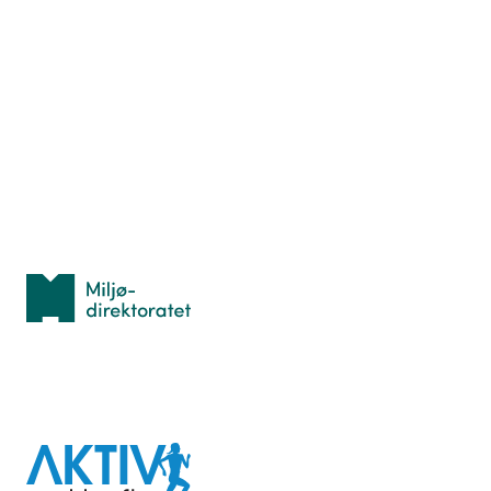
Nyttige ressurser
Hva er TurOrientering?
Lær orientering
Idrettsbutikken
Personvern
Med støtte fra
Miljødirektoratet
I samarbeid med
Aktiv
mot
kreft