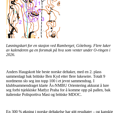
Løsningskart for en stasjon ved Ramberget, Göteborg. Flere luker
av kalenderen ga en forsmak på hva som venter under O-ringen i
2026.
Anders Haugskott ble beste norske deltaker, med en 2. plass
sammenlagt bak britiske Ben Kyd etter flere lukeseire. Totalt 9
nordmenn slo seg inn topp 100 i et jevnt sammendrag. I
klubbsammendraget klarte Ås-NMBU Orientering akkurat å lure
seg forbi tsjekkiske Matfyz Praha for å komme opp på pallen, bak
italienske Polisportiva Masi og britiske MDOC.
En 300 % økning i norske deltakelse har gitt resultater – og kanskje