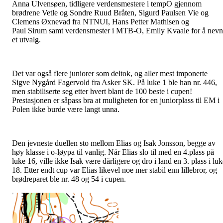
Anna Ulvensøen, tidligere verdensmestere i tempO gjennom
brødrene Vetle og Sondre Ruud Bråten, Sigurd Paulsen Vie og
Clemens Øxnevad fra NTNUI, Hans Petter Mathisen og
Paul Sirum samt verdensmester i MTB-O, Emily Kvaale for å nev
et utvalg.
Det var også flere juniorer som deltok, og aller mest imponerte
Sigve Nygård Fagervold fra Asker SK. På luke 1 ble han nr. 446,
men stabiliserte seg etter hvert blant de 100 beste i cupen!
Prestasjonen er såpass bra at muligheten for en juniorplass til EM i
Polen ikke burde være langt unna.
Den jevneste duellen sto mellom Elias og Isak Jonsson, begge av
høy klasse i o-løypa til vanlig. Når Elias slo til med en 4.plass på
luke 16, ville ikke Isak være dårligere og dro i land en 3. plass i lu
18. Etter endt cup var Elias likevel noe mer stabil enn lillebror, og
brødreparet ble nr. 48 og 54 i cupen.