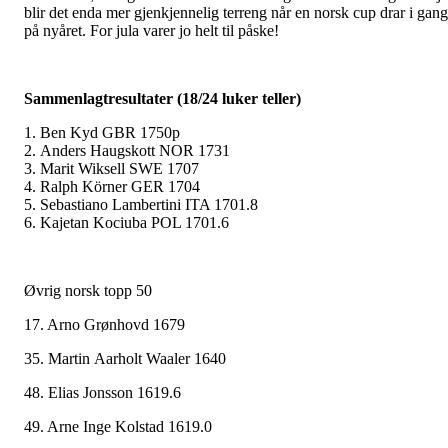
blir det enda mer gjenkjennelig terreng når en norsk cup drar i gang
på nyåret. For jula varer jo helt til påske!
Sammenlagtresultater (18/24 luker teller)
1. Ben Kyd GBR 1750p
2. Anders Haugskott NOR 1731
3. Marit Wiksell SWE 1707
4. Ralph Körner GER 1704
5. Sebastiano Lambertini ITA 1701.8
6. Kajetan Kociuba POL 1701.6
Øvrig norsk topp 50
17. Arno Grønhovd 1679
35. Martin Aarholt Waaler 1640
48. Elias Jonsson 1619.6
49. Arne Inge Kolstad 1619.0