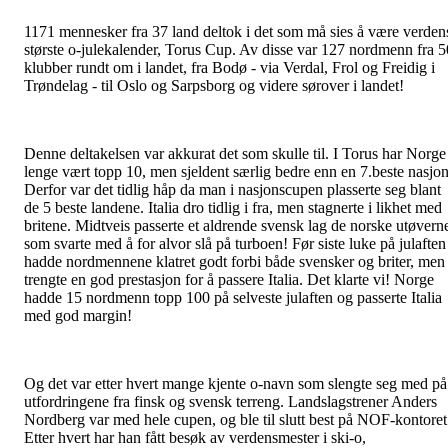
1171 mennesker fra 37 land deltok i det som må sies å være verden
største o-julekalender, Torus Cup. Av disse var 127 nordmenn fra 5
klubber rundt om i landet, fra Bodø - via Verdal, Frol og Freidig i
Trøndelag - til Oslo og Sarpsborg og videre sørover i landet!
Denne deltakelsen var akkurat det som skulle til. I Torus har Norge
lenge vært topp 10, men sjeldent særlig bedre enn en 7.beste nasjon
Derfor var det tidlig håp da man i nasjonscupen plasserte seg blant
de 5 beste landene. Italia dro tidlig i fra, men stagnerte i likhet med
britene. Midtveis passerte et aldrende svensk lag de norske utøvern
som svarte med å for alvor slå på turboen! Før siste luke på julaften
hadde nordmennene klatret godt forbi både svensker og briter, men
trengte en god prestasjon for å passere Italia. Det klarte vi! Norge
hadde 15 nordmenn topp 100 på selveste julaften og passerte Italia
med god margin!
Og det var etter hvert mange kjente o-navn som slengte seg med på
utfordringene fra finsk og svensk terreng. Landslagstrener Anders
Nordberg var med hele cupen, og ble til slutt best på NOF-kontoret
Etter hvert har han fått besøk av verdensmester i ski-o,