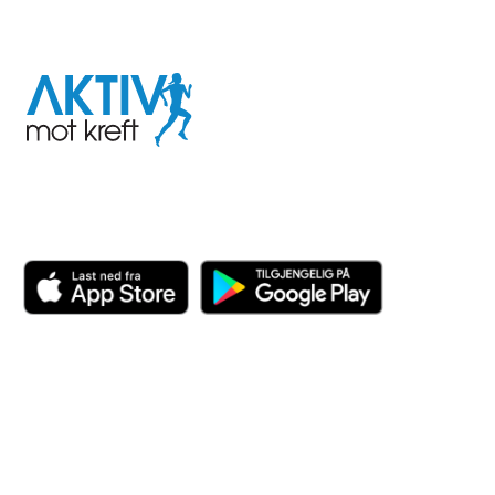
I samarbeid med
Aktiv
mot
kreft
Last ned appen her