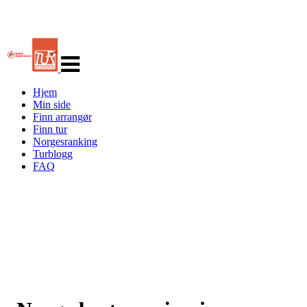
Veksle
navigasjon
Hjem
Min side
Finn arrangør
Finn tur
Norgesranking
Turblogg
FAQ