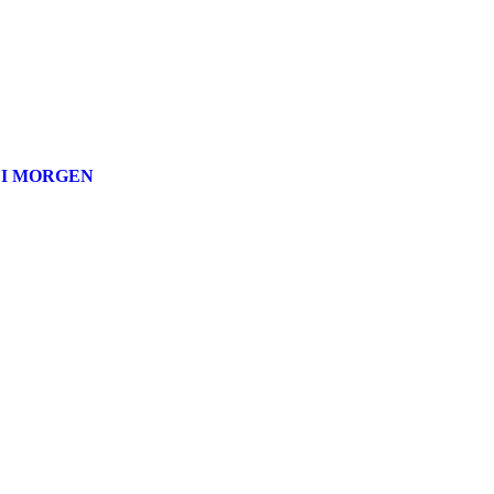
 I MORGEN
 turorientering på nett fra Norges Orienteringsforb