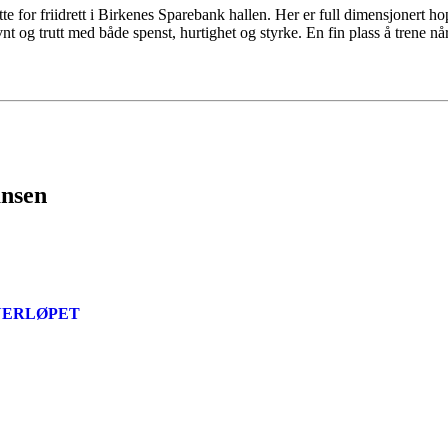
ette for friidrett i Birkenes Sparebank hallen. Her er full dimensjonert 
vnt og trutt med både spenst, hurtighet og styrke. En fin plass å trene n
ansen
INERLØPET