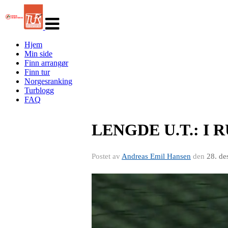
Veksle
navigasjon
Hjem
Min side
Finn arrangør
Finn tur
Norgesranking
Turblogg
FAQ
LENGDE U.T.: I
Postet av
Andreas Emil Hansen
den
28. de