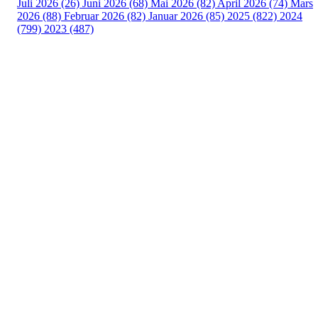
Juli 2026 (26)
Juni 2026 (68)
Mai 2026 (82)
April 2026 (74)
Mars
2026 (88)
Februar 2026 (82)
Januar 2026 (85)
2025 (822)
2024
(799)
2023 (487)
Turorientering.no er den offisielle portalen for
turorientering på nett fra Norges
Orienteringsforbund.
© 2022 — Norges Orienteringsforbund
Info