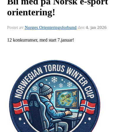
Bli med på Norsk e-sport
orientering!
Postet av
Norges Orienteringsforbund
den
4. jan 2026
12 konkurranser, med start 7.januar!