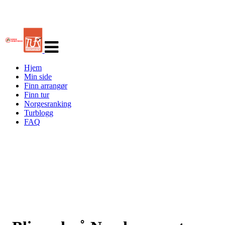
Veksle
navigasjon
Hjem
Min side
Finn arrangør
Finn tur
Norgesranking
Turblogg
FAQ