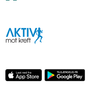
I samarbeid med
Aktiv
mot
kreft
Last ned appen her