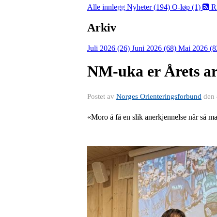
Alle innlegg
Nyheter (194)
O-løp (1)
R
Arkiv
Juli 2026 (26)
Juni 2026 (68)
Mai 2026 (8
NM-uka er Årets ar
Postet av
Norges Orienteringsforbund
den
«Moro å få en slik anerkjennelse når så man