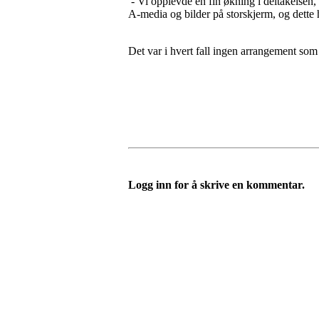
- Vi opplevde en fin økning i deltakelsen,
A-media og bilder på storskjerm, og dette
Det var i hvert fall ingen arrangement som
Logg inn for å skrive en kommentar.
Turorientering.no er den offisielle portalen for