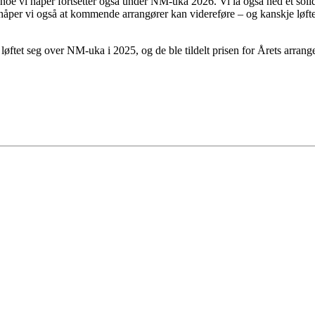
 noe vi håper fortsetter også under NM-uka 2026. Vi la også ned et sol
 håper vi også at kommende arrangører kan videreføre – og kanskje løft
 løftet seg over NM-uka i 2025, og de ble tildelt prisen for Årets arran
 turorientering på nett fra Norges Orienteringsforb