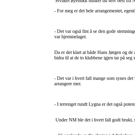
Hvilket øyeblikk husker du selv best fr
- For meg er det hele arrangementet, egentli
- Det var også fint å se den gode stemningen
var hjemmelaget.
Da er det klart at både Hans Jørgen og de
bidra til at de to klubbene igjen tar på seg
- Det var i hvert fall mange som synes det
arrangere mer.
- I terrenget rundt Lygna er det også potens
Under NM ble det i hvert fall godt brukt, 