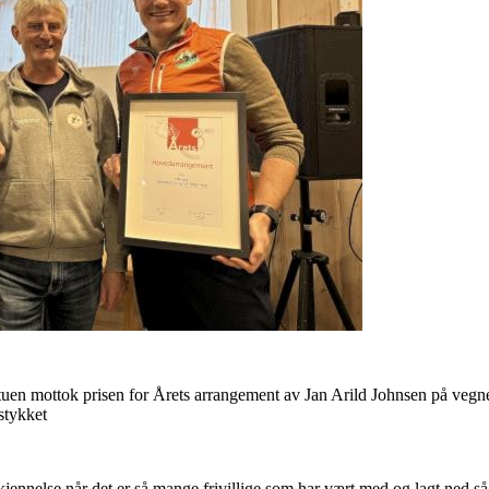
tuen mottok prisen for Årets arrangement av Jan Arild Johnsen på ve
stykket
rkjennelse når det er så mange frivillige som har vært med og lagt ned s