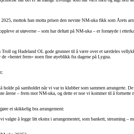
2025, mottok han motta prisen den nevnte NM-uka fikk som Årets ar
 oppleve at utøverne – som har deltatt på NM-uka – er fornøyde i etterka
Troll og Hadeland OL gode grunner til å være over et særdeles vellyk
 de «hentet frem» noen fine øyeblikk fra dagene på Lygna.
t:
r å holde på samholdet når vi var to klubber som sammen arrangerte. D
iste årene – frem mot NM-uka, og dette er noe vi kommer til å fortsette 
øre et skikkelig bra arrangement:
vi valgte å legge litt ekstra i arrangementet, som bankett, streaming 