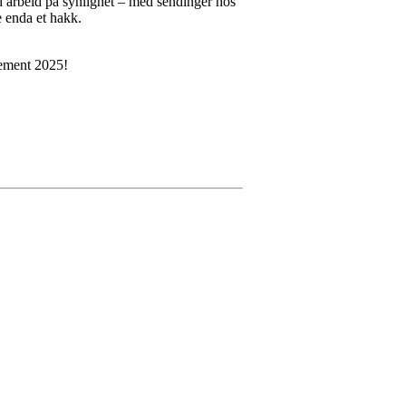
id arbeid på synlighet – med sendinger hos
e enda et hakk.
gement 2025!
und.