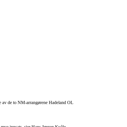
gne av de to NM-arrangørene Hadeland OL
å mye innsats, sier Hans Jørgen Kvåle.