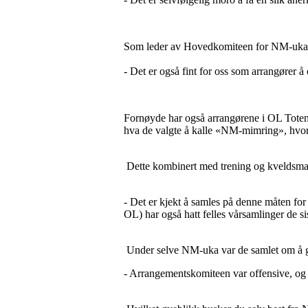
Som leder av Hovedkomiteen for NM-uka 
- Det er også fint for oss som arrangører å
Fornøyde har også arrangørene i OL Toten 
hva de valgte å kalle «NM-mimring», hvor
Dette kombinert med trening og kveldsma
- Det er kjekt å samles på denne måten fo
OL) har også hatt felles vårsamlinger de s
Under selve NM-uka var de samlet om å gj
- Arrangementskomiteen var offensive, og 