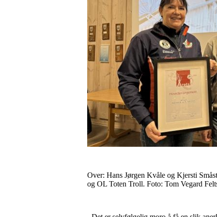
Over: Hans Jørgen Kvåle og Kjersti Smås
og OL Toten Troll. Foto: Tom Vegard Felt
- Det er selvfølgelig moro å få en slik ane