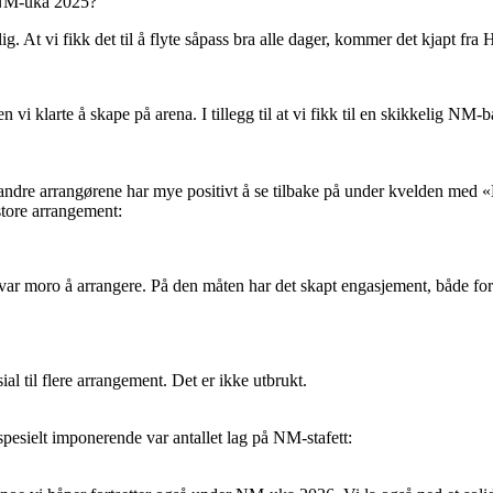
a NM-uka 2025?
g. At vi fikk det til å flyte såpass bra alle dager, kommer det kjapt fra 
 vi klarte å skape på arena. I tillegg til at vi fikk til en skikkelig NM
 andre arrangørene har mye positivt å se tilbake på under kvelden me
 store arrangement:
 var moro å arrangere. På den måten har det skapt engasjement, både for 
ial til flere arrangement. Det er ikke utbrukt.
spesielt imponerende var antallet lag på NM-stafett: