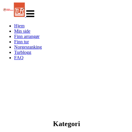
Veksle
navigasjon
Hjem
Min side
Finn arrangør
Finn tur
Norgesranking
Turblogg
FAQ
Kategori