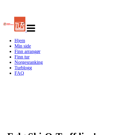
Veksle
navigasjon
Hjem
Min side
Finn arrangør
Finn tur
Norgesranking
Turblogg
FAQ