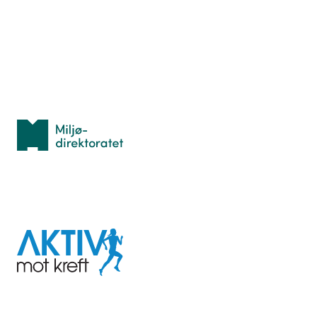
Lær orientering
Idrettsbutikken
Personvern
Med støtte fra
Miljødirektoratet
I samarbeid med
Aktiv
mot
kreft