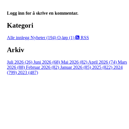
Logg inn for å skrive en kommentar.
Kategori
Alle innlegg
Nyheter (194)
O-løp (1)
RSS
Arkiv
Juli 2026 (26)
Juni 2026 (68)
Mai 2026 (82)
April 2026 (74)
Mars
2026 (88)
Februar 2026 (82)
Januar 2026 (85)
2025 (822)
2024
(799)
2023 (487)
Turorientering.no er den offisielle portalen for