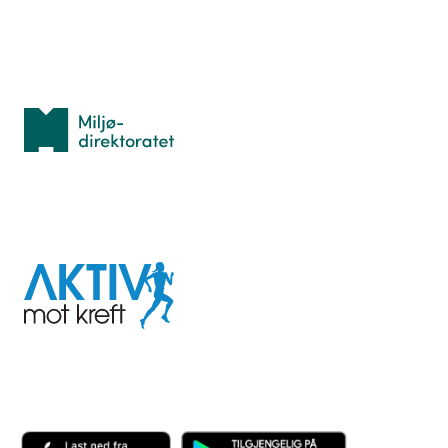
Med støtte fra
Miljødirektoratet
I samarbeid med
Aktiv
mot
kreft
Last ned appen her