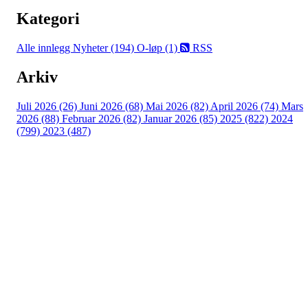
Kategori
Alle innlegg
Nyheter (194)
O-løp (1)
RSS
Arkiv
Juli 2026 (26)
Juni 2026 (68)
Mai 2026 (82)
April 2026 (74)
Mars
2026 (88)
Februar 2026 (82)
Januar 2026 (85)
2025 (822)
2024
(799)
2023 (487)
Turorientering.no er den offisielle portalen for
turorientering på nett fra Norges
Orienteringsforbund.