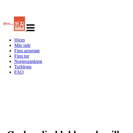
Veksle
navigasjon
Hjem
Min side
Finn arrangør
Finn tur
Norgesranking
Turblogg
FAQ