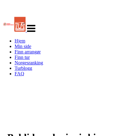
Veksle
navigasjon
Hjem
Min side
Finn arrangør
Finn tur
Norgesranking
Turblogg
FAQ