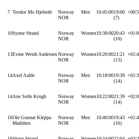
7
Teodor Mo Hjelseth
Norway
Men
10:45:00
19:00
+00:
NOR
(7)
10
Synne Strand
Norway
Women
10:38:00
20:43
+01:
NOR
(10)
13
Evine Westli Andersen
Norway
Women
10:20:00
21:21
+01:
NOR
(13)
14
Axel Aalde
Norway
Men
10:18:00
19:39
+01:
NOR
(14)
14
Ane Sofie Krogh
Norway
Women
10:22:00
21:39
+02:
NOR
(14)
16
Ole Gunnar Kleppa
Norway
Men
10:40:00
19:43
+01:
Madslien
NOR
(16)
16
Idunn Strand
Norway
Women
10:34:00
22:04
+02: