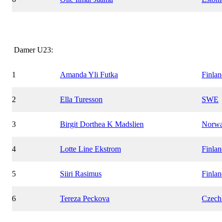
Damer U23:
1
Amanda Yli Futka
Finla
2
Ella Turesson
SWE
3
Birgit Dorthea K Madslien
Norw
4
Lotte Line Ekstrom
Finla
5
Siiri Rasimus
Finla
6
Tereza Peckova
Czech