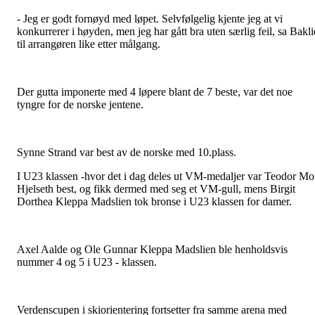
- Jeg er godt fornøyd med løpet. Selvfølgelig kjente jeg at vi
konkurrerer i høyden, men jeg har gått bra uten særlig feil, sa Bakli
til arrangøren like etter målgang.
Der gutta imponerte med 4 løpere blant de 7 beste, var det noe
tyngre for de norske jentene.
Synne Strand var best av de norske med 10.plass.
I U23 klassen -hvor det i dag deles ut VM-medaljer var Teodor Mo
Hjelseth best, og fikk dermed med seg et VM-gull, mens Birgit
Dorthea Kleppa Madslien tok bronse i U23 klassen for damer.
Axel Aalde og Ole Gunnar Kleppa Madslien ble henholdsvis
nummer 4 og 5 i U23 - klassen.
Verdenscupen i skiorientering fortsetter fra samme arena med