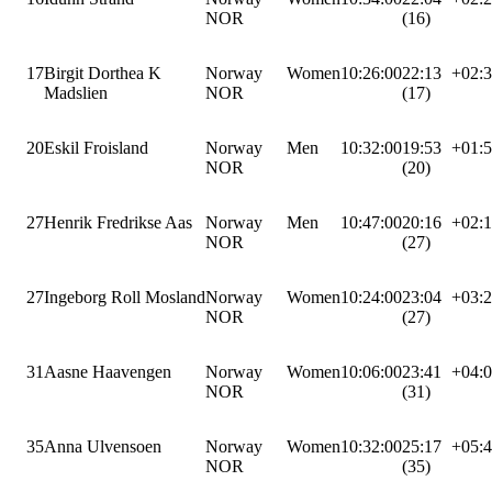
NOR
(16)
17
Birgit Dorthea K
Norway
Women
10:26:00
22:13
+02:
Madslien
NOR
(17)
20
Eskil Froisland
Norway
Men
10:32:00
19:53
+01:
NOR
(20)
27
Henrik Fredrikse Aas
Norway
Men
10:47:00
20:16
+02:
NOR
(27)
27
Ingeborg Roll Mosland
Norway
Women
10:24:00
23:04
+03:
NOR
(27)
31
Aasne Haavengen
Norway
Women
10:06:00
23:41
+04:
NOR
(31)
35
Anna Ulvensoen
Norway
Women
10:32:00
25:17
+05:
NOR
(35)