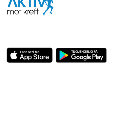
mot
kreft
Last ned appen her