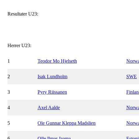
Resultater U23:
Herrer U23:
1
Teodor Mo Hjelseth
Norw
2
Isak Lundholm
SWE
3
Pyry Riissanen
Finla
4
Axel Aalde
Norw
5
Ole Gunnar Kleppa Madslien
Norw
6
Olle Ilmar Jaama
Eston