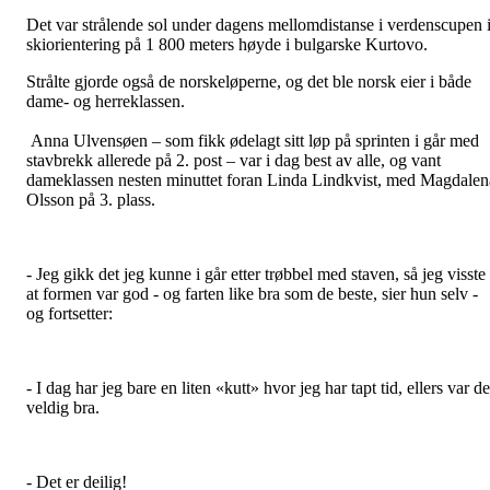
Det var strålende sol under dagens mellomdistanse i verdenscupen 
skiorientering på 1 800 meters høyde i bulgarske Kurtovo.
Strålte gjorde også de norskeløperne, og det ble norsk eier i både
dame- og herreklassen.
Anna Ulvensøen – som fikk ødelagt sitt løp på sprinten i går med
stavbrekk allerede på 2. post – var i dag best av alle, og vant
dameklassen nesten minuttet foran Linda Lindkvist, med Magdalen
Olsson på 3. plass.
- Jeg gikk det jeg kunne i går etter trøbbel med staven, så jeg visste
at formen var god - og farten like bra som de beste, sier hun selv -
og fortsetter:
- I dag har jeg bare en liten «kutt» hvor jeg har tapt tid, ellers var de
veldig bra.
- Det er deilig!