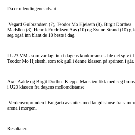
Da er utlendingene advart.
Vegard Gulbrandsen (7), Teodor Mo Hjelseth (8), Birgit Dorthea
Madslien (8), Henrik Fredriksen Aas (10) og Synne Strand (10) gi
seg også inn blant de 10 beste i dag.
I U23 VM - som var lagt inn i dagens konkurranse - ble det sølv til
Teodor Mo Hjelseth, som tok gull i denne klassen på sprinten i går.
Axel Aalde og Birgit Dorthea Kleppa Madslien fikk med seg brons
i U23 klassen fra dagens mellomdistanse.
Verdenscuprunden i Bulgaria avsluttes med langdistanse fra samm
arena i morgen.
Resultater: