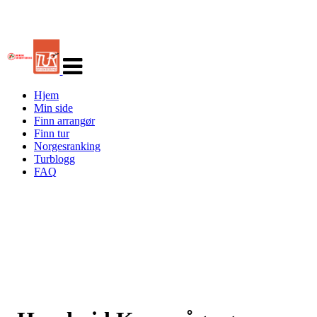
Veksle
navigasjon
Hjem
Min side
Finn arrangør
Finn tur
Norgesranking
Turblogg
FAQ