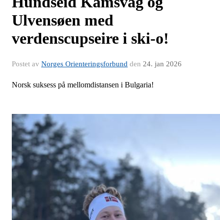
Hundseid Kamsvåg og
Ulvensøen med
verdenscupseire i ski-o!
Postet av
Norges Orienteringsforbund
den
24. jan 2026
Norsk suksess på mellomdistansen i Bulgaria!