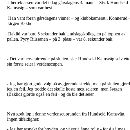
I herreklassen var det i dag gårsdagens 3. mann – Styrk Hundseid
Kamsvåg – som var best.
Han vant foran gårsdagens vinner – og klubbkamerat i Konnerud 
Jørgen Baklid.
Baklid var bare 5 sekunder bak landslagskollegaen på toppen av
pallen. Pyry Riissanen – på 3. plass – var 8. sekunder bak.
- Det var nervepirrende på slutten, sier Hundseid Kamsvåg selv ette
sin første seier i verdenscupen.
- Jeg har gjort gode valg på avgjørende strekk, men på slutten gjor
jeg en feil. Jeg trodde det skulle koste meg seieren, men Jørgen
(Baklid) gjorde også en feil - og da ble det seier.
Nytt godt løp i denne verdenscuprunden fra Hundseid Kamsvåg.
Ingen tilfeldighet:
- Jeg har respekt for høyden, og våger å åpne rolig - for å gå meg