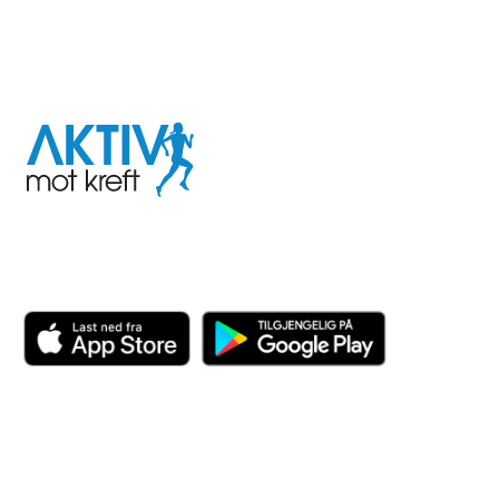
I samarbeid med
Aktiv
mot
kreft
Last ned appen her