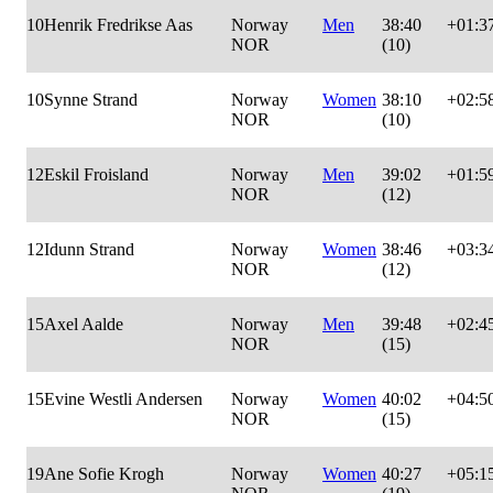
10
Henrik Fredrikse Aas
Norway
Men
38:40
+01:3
NOR
(10)
10
Synne Strand
Norway
Women
38:10
+02:5
NOR
(10)
12
Eskil Froisland
Norway
Men
39:02
+01:5
NOR
(12)
12
Idunn Strand
Norway
Women
38:46
+03:3
NOR
(12)
15
Axel Aalde
Norway
Men
39:48
+02:4
NOR
(15)
15
Evine Westli Andersen
Norway
Women
40:02
+04:5
NOR
(15)
19
Ane Sofie Krogh
Norway
Women
40:27
+05:1