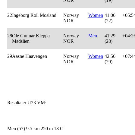
NOR
(19)
22
Ingeborg Roll Mosland
Norway
Women
41:06
+05:5
NOR
(22)
28
Ole Gunnar Kleppa
Norway
Men
41:29
+04:2
Madslien
NOR
(28)
29
Aasne Haavengen
Norway
Women
42:56
+07:4
NOR
(29)
Resultater U23 VM:
Men (57) 9.5 km 250 m 18 C