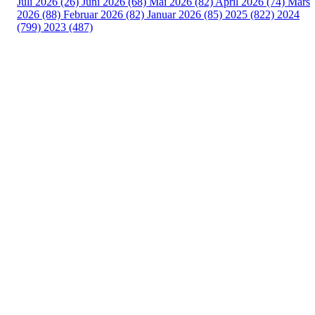
Juli 2026 (26)
Juni 2026 (68)
Mai 2026 (82)
April 2026 (74)
Mars
2026 (88)
Februar 2026 (82)
Januar 2026 (85)
2025 (822)
2024
(799)
2023 (487)
Turorientering.no er den offisielle portalen for
turorientering på nett fra Norges
Orienteringsforbund.
© 2022 — Norges Orienteringsforbund
Info