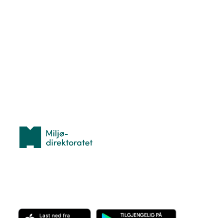
Nyttige ressurser
Hva er TurOrientering?
Lær orientering
Idrettsbutikken
Personvern
Med støtte fra
Miljødirektoratet
Last ned appen her