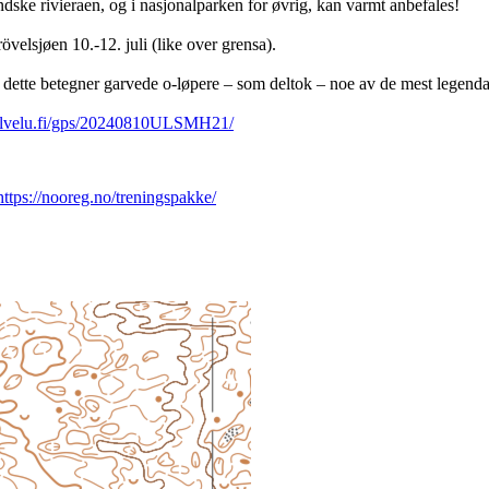
dske rivieraen, og i nasjonalparken for øvrig, kan varmt anbefales!
rövelsjøen 10.-12. juli (like over grensa).
g dette betegner garvede o-løpere – som deltok – noe av de mest legend
palvelu.fi/gps/20240810ULSMH21/
https://nooreg.no/treningspakke/