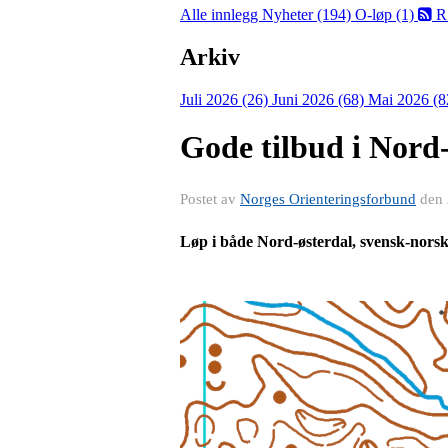
Alle innlegg
Nyheter (194)
O-løp (1)
R
Arkiv
Juli 2026 (26)
Juni 2026 (68)
Mai 2026 (8
Gode tilbud i Nord
Postet av
Norges Orienteringsforbund
den
Løp i både Nord-østerdal, svensk-norsk