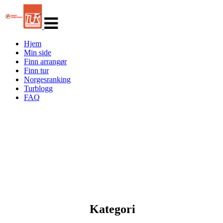
Veksle
navigasjon
Hjem
Min side
Finn arrangør
Finn tur
Norgesranking
Turblogg
FAQ
Kategori