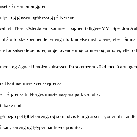
ynset står som arrangører.
r fjell og glissen bjørkeskog på Kvikne.
 kvalitet i Nord-Østerdalen i sommer – signert tidligere VM-løper Jon 
til å utforske spennende terreng i forbindelse med løpene, eller når ma
de for satsende seniorer, unge lovende ungdommer og juniorer, eller o-
Osmoen og Agnar Renolen suksessen fra sommeren 2024 med å arrangere
nytt kart nærmere svenskegrensa.
ser på grensa til Norges minste nasjonalpark Gutulia.
tilbake i tid.
gjør begrepet tøffelterreng, og som tidvis kan gi assosiasjoner til stran
å kart, terreng og løyper har hovedprioritet.