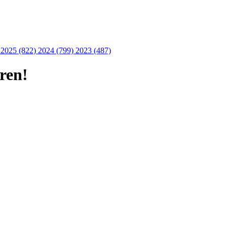
)
2025 (822)
2024 (799)
2023 (487)
ren!