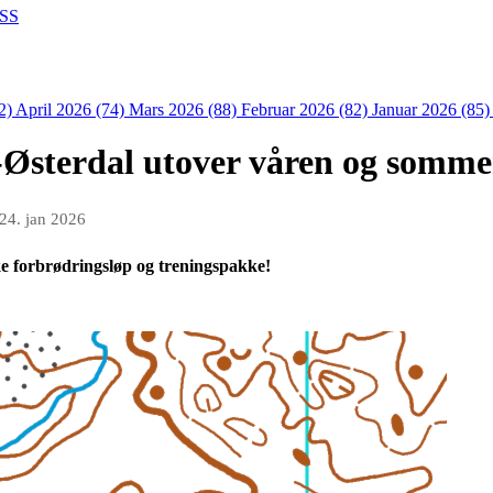
SS
2)
April 2026 (74)
Mars 2026 (88)
Februar 2026 (82)
Januar 2026 (85
-Østerdal utover våren og somme
24. jan 2026
e forbrødringsløp og treningspakke!