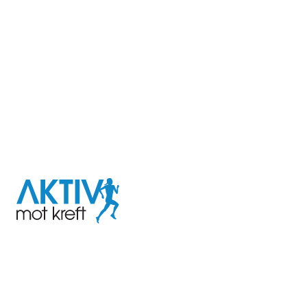
I samarbeid med
Aktiv
mot
kreft