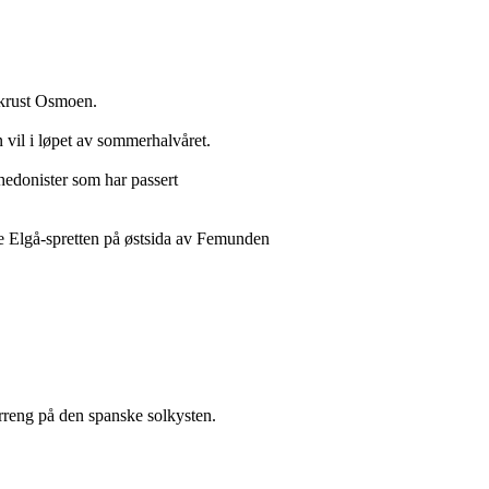
Aukrust Osmoen.
n vil i løpet av sommerhalvåret.
hedonister som har passert
 Elgå-spretten på østsida av Femunden
dterreng på den spanske solkysten.