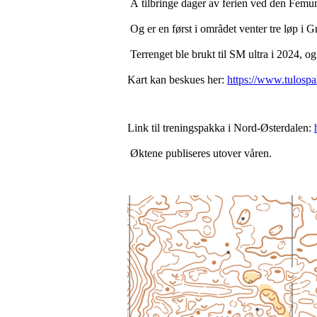
Å tilbringe dager av ferien ved den Femun
Og er en først i området venter tre løp i G
Terrenget ble brukt til SM ultra i 2024, o
Kart kan beskues her:
https://www.tulos
Link til treningspakka i Nord-Østerdalen:
Øktene publiseres utover våren.