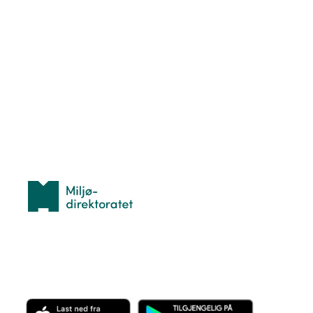
Nyttige ressurser
Hva er TurOrientering?
Lær orientering
Idrettsbutikken
Personvern
Med støtte fra
Miljødirektoratet
Last ned appen her