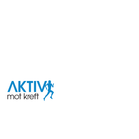
I samarbeid med
Aktiv
mot
kreft