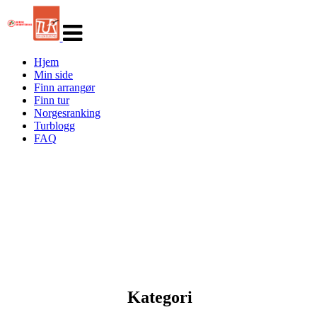
Veksle
navigasjon
Hjem
Min side
Finn arrangør
Finn tur
Norgesranking
Turblogg
FAQ
Kategori