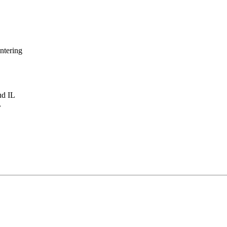
ntering
ud IL
L