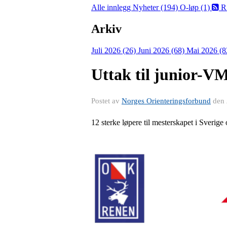
Alle innlegg
Nyheter (194)
O-løp (1)
R
Arkiv
Juli 2026 (26)
Juni 2026 (68)
Mai 2026 (8
Uttak til junior-VM
Postet av
Norges Orienteringsforbund
den
12 sterke løpere til mesterskapet i Sverig