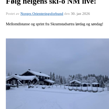
Følg helgens ski-o NM live!
Postet av
Norges Orienteringsforbund
den
30. jan 2026
Mellomdistanse og sprint fra Skramstadsætra lørdag og søndag!