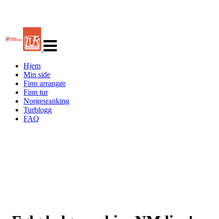
Veksle
navigasjon
Hjem
Min side
Finn arrangør
Finn tur
Norgesranking
Turblogg
FAQ