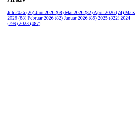
Juli 2026 (26)
Juni 2026 (68)
Mai 2026 (82)
April 2026 (74)
Mars
2026 (88)
Februar 2026 (82)
Januar 2026 (85)
2025 (822)
2024
(799)
2023 (487)
Turorientering.no er den offisielle portalen for
turorientering på nett fra Norges
Orienteringsforbund.
© 2022 — Norges Orienteringsforbund