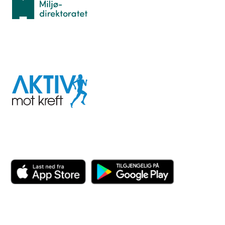
I samarbeid med
Aktiv
mot
kreft
Last ned appen her