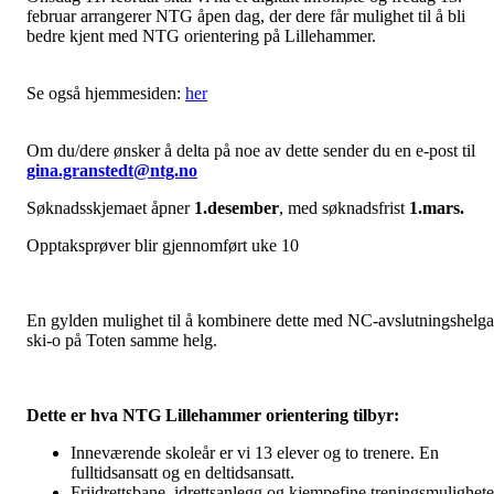
februar arrangerer NTG åpen dag, der dere får mulighet til å bli
bedre kjent med NTG orientering på Lillehammer.
Se også hjemmesiden:
her
Om du/dere ønsker å delta på noe av dette sender du en e-post til
gina.granstedt@ntg.no
Søknadsskjemaet åpner
1.desember
, med søknadsfrist
1.mars.
Opptaksprøver blir gjennomført uke 10
En gylden mulighet til å kombinere dette med NC-avslutningshelga
ski-o på Toten samme helg.
Dette er hva NTG Lillehammer orientering tilbyr:
Inneværende skoleår er vi 13 elever og to trenere. En
fulltidsansatt og en deltidsansatt.
Friidrettsbane, idrettsanlegg og kjempefine treningsmulighete