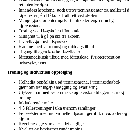
rett utenfor døra
Innendørs løpebane, godt utstyr treningssenter og møller til å
løpe tester på i Håkons Hall rett ved skolen
Mange gode orienteringskart i ulike terreng i rimelig
kjøreavstand
Testing ved Høgskolen i Innlandet
Mulighet til å gå på ski fra skolen
Hybelbygg med tilsynsvakt
Kantine med varmlunsj og middagstilbud
Tilgang til egen kostholdsveileder
Idrettsmedisinsk tilbud med idrettslege, fysioterapeut og
helsesykepleier
Trening og individuell oppfølging
Helhetlig oppfølging på treningsarena, i treningsdagbok,
gjennom treningsplanlegging og evaluering
Utøvere har medbestemmelse og eierskap til egen plan og
trening
Inkluderende miljø
4-5 fellestreninger i uka utenom samlinger
Fellesøkter med individuelle tilpasninger ifht. nivå, alder og
kjønn
Regelmessige samtaler i det daglige
Kvalitet og bevissthet rundt trening