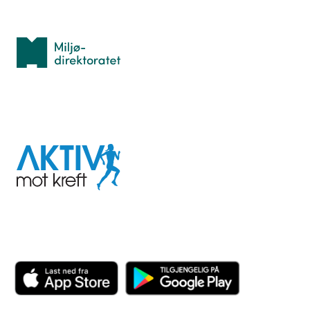
Med støtte fra
Miljødirektoratet
I samarbeid med
Aktiv
mot
kreft
Last ned appen her