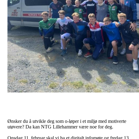
Ønsker du å utvikle deg som o-løper i et miljø med motiverte
utøvere? Da kan NTG Lillehammer være noe for deg.
Onsdag 11. februar skal vi ha et digitalt infomøte og fredag 13.