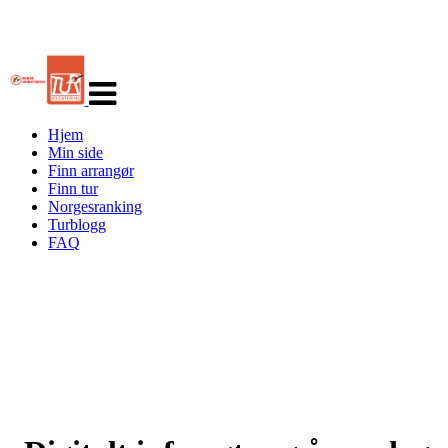
Veksle
navigasjon
Hjem
Min side
Finn arrangør
Finn tur
Norgesranking
Turblogg
FAQ