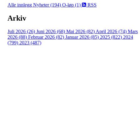
Alle innlegg
Nyheter (194)
O-løp (1)
RSS
Arkiv
Juli 2026 (26)
Juni 2026 (68)
Mai 2026 (82)
April 2026 (74)
Mars
2026 (88)
Februar 2026 (82)
Januar 2026 (85)
2025 (822)
2024
(799)
2023 (487)
Turorientering.no er den offisielle portalen for
turorientering på nett fra Norges
Orienteringsforbund.