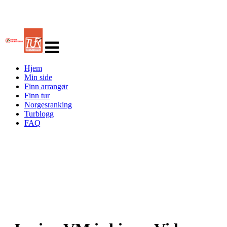
Veksle
navigasjon
Hjem
Min side
Finn arrangør
Finn tur
Norgesranking
Turblogg
FAQ