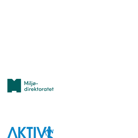
Nyttige ressurser
Hva er TurOrientering?
Lær orientering
Idrettsbutikken
Personvern
Med støtte fra
Miljødirektoratet
I samarbeid med
Aktiv
mot
kreft