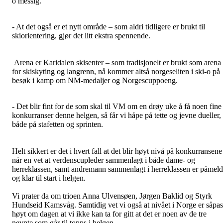
o messig.
- At det også er et nytt område – som aldri tidligere er brukt til
skiorientering, gjør det litt ekstra spennende.
Arena er Karidalen skisenter – som tradisjonelt er brukt som arena
for skiskyting og langrenn, nå kommer altså norgeseliten i ski-o på
besøk i kamp om NM-medaljer og Norgescuppoeng.
- Det blir fint for de som skal til VM om en drøy uke å få noen fine
konkurranser denne helgen, så får vi håpe på tette og jevne dueller,
både på stafetten og sprinten.
Helt sikkert er det i hvert fall at det blir høyt nivå på konkurransene
når en vet at verdenscupleder sammenlagt i både dame- og
herreklassen, samt andremann sammenlagt i herreklassen er påmeld
og klar til start i helgen.
Vi prater da om trioen Anna Ulvensøen, Jørgen Baklid og Styrk
Hundseid Kamsvåg. Samtidig vet vi også at nivået i Norge er såpas
høyt om dagen at vi ikke kan ta for gitt at det er noen av de tre
nevnte som går til topps i helgen.