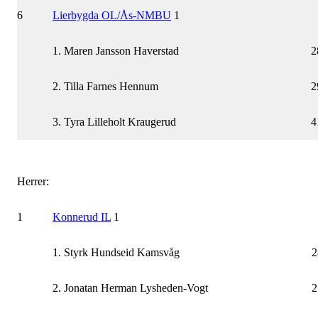
6
Lierbygda OL/Ås-NMBU
1
1. Maren Jansson Haverstad
2
2. Tilla Farnes Hennum
2
3. Tyra Lilleholt Kraugerud
4
Herrer:
1
Konnerud IL
1
1. Styrk Hundseid Kamsvåg
2
2. Jonatan Herman Lysheden-Vogt
2