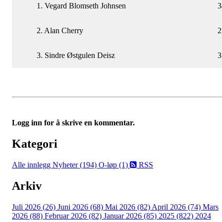
1. Vegard Blomseth Johnsen
3
2. Alan Cherry
2
3. Sindre Østgulen Deisz
3
Logg inn for å skrive en kommentar.
Kategori
Alle innlegg
Nyheter (194)
O-løp (1)
RSS
Arkiv
Juli 2026 (26)
Juni 2026 (68)
Mai 2026 (82)
April 2026 (74)
Mars
2026 (88)
Februar 2026 (82)
Januar 2026 (85)
2025 (822)
2024