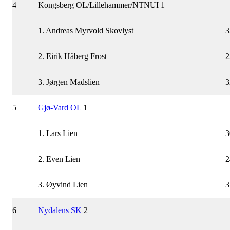
4
Kongsberg OL/Lillehammer/NTNUI 1
1. Andreas Myrvold Skovlyst
3
2. Eirik Håberg Frost
2
3. Jørgen Madslien
3
5
Gjø-Vard OL
1
1. Lars Lien
3
2. Even Lien
2
3. Øyvind Lien
3
6
Nydalens SK
2