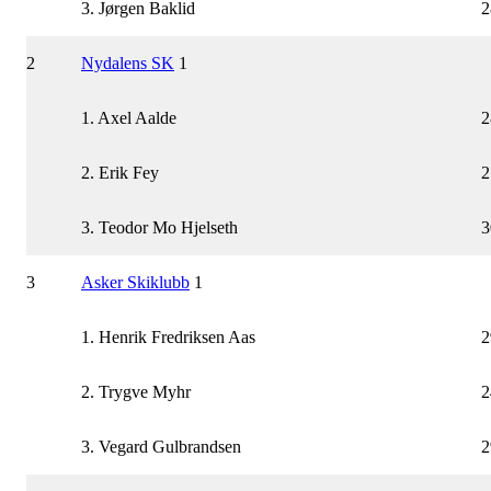
3. Jørgen Baklid
2
2
Nydalens SK
1
1. Axel Aalde
2
2. Erik Fey
2
3. Teodor Mo Hjelseth
3
3
Asker Skiklubb
1
1. Henrik Fredriksen Aas
2
2. Trygve Myhr
2
3. Vegard Gulbrandsen
2