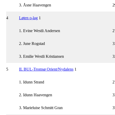
3. Åsne Haavengen
2
4
Løten o-lag
1
1. Evine Westli Andersen
2
2. June Rogstad
3
3. Emilie Westli Kristiansen
3
5
IL BUL-Tromsø Orient/Nydalens
1
1. Idunn Strand
2
2. Idunn Haavengen
3
3. Marieluise Schmitt Gran
3