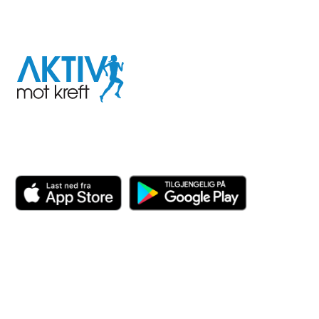
I samarbeid med
Aktiv
mot
kreft
Last ned appen her