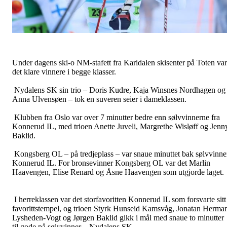
Under dagens ski-o NM-stafett fra Karidalen skisenter på Toten var
det klare vinnere i begge klasser.
Nydalens SK sin trio – Doris Kudre, Kaja Winsnes Nordhagen og
Anna Ulvensøen – tok en suveren seier i dameklassen.
Klubben fra Oslo var over 7 minutter bedre enn sølvvinnerne fra
Konnerud IL, med trioen Anette Juveli, Margrethe Wisløff og Jenn
Baklid.
Kongsberg OL – på tredjeplass – var snaue minuttet bak sølvvinne
Konnerud IL. For bronsevinner Kongsberg OL var det Marlin
Haavengen, Elise Renard og Åsne Haavengen som utgjorde laget.
I herreklassen var det storfavoritten Konnerud IL som forsvarte sitt
favorittstempel, og trioen Styrk Hunseid Kamsvåg, Jonatan Herma
Lysheden-Vogt og Jørgen Baklid gikk i mål med snaue to minutter
til gode på sølvvinner – Nydalens SK.