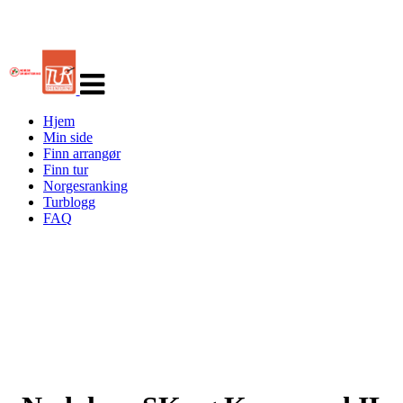
Veksle
navigasjon
Hjem
Min side
Finn arrangør
Finn tur
Norgesranking
Turblogg
FAQ