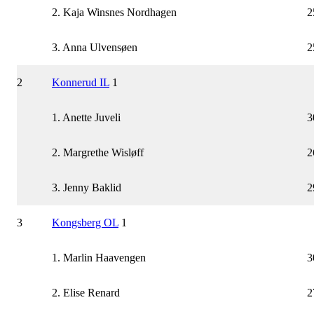
2. Kaja Winsnes Nordhagen
2
3. Anna Ulvensøen
2
2
Konnerud IL
1
1. Anette Juveli
3
2. Margrethe Wisløff
2
3. Jenny Baklid
2
3
Kongsberg OL
1
1. Marlin Haavengen
3
2. Elise Renard
2