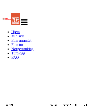
Veksle
navigasjon
Hjem
Min side
Finn arrangør
Finn tur
Norgesranking
Turblogg
FAQ