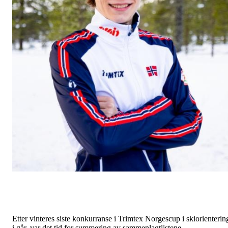
Etter vinteres siste konkurranse i Trimtex Norgescup i skiorienterin
i går, var det tid for summering av sammenlagtlistene.