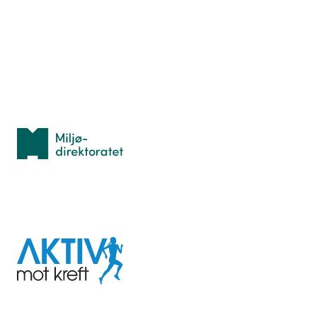
Hva er TurOrientering?
Lær orientering
Idrettsbutikken
Personvern
Med støtte fra
Miljødirektoratet
I samarbeid med
Aktiv
mot
kreft