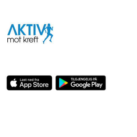
I samarbeid med
Aktiv
mot
kreft
Last ned appen her