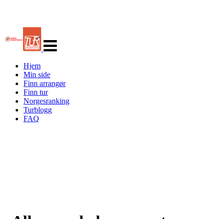
Veksle
navigasjon
Hjem
Min side
Finn arrangør
Finn tur
Norgesranking
Turblogg
FAQ