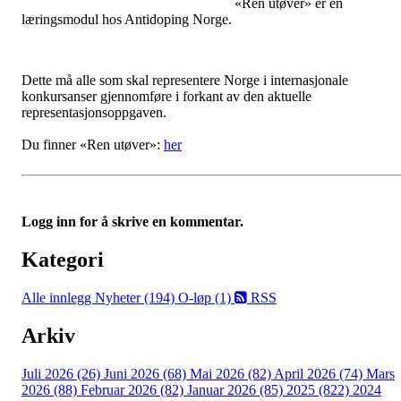
«Ren utøver» er en
læringsmodul hos Antidoping Norge.
Dette må alle som skal representere Norge i internasjonale
konkursanser gjennomføre i forkant av den aktuelle
representasjonsoppgaven.
Du finner «Ren utøver»:
her
Logg inn for å skrive en kommentar.
Kategori
Alle innlegg
Nyheter (194)
O-løp (1)
RSS
Arkiv
Juli 2026 (26)
Juni 2026 (68)
Mai 2026 (82)
April 2026 (74)
Mars
2026 (88)
Februar 2026 (82)
Januar 2026 (85)
2025 (822)
2024