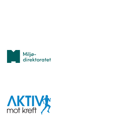
Lær orientering
Idrettsbutikken
Personvern
Med støtte fra
Miljødirektoratet
I samarbeid med
Aktiv
mot
kreft