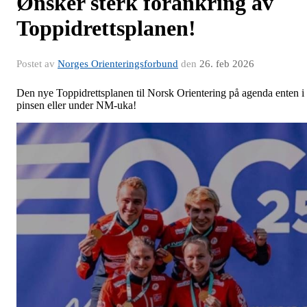
Ønsker sterk forankring av
Toppidrettsplanen!
Postet av
Norges Orienteringsforbund
den
26. feb 2026
Den nye Toppidrettsplanen til Norsk Orientering på agenda enten i
pinsen eller under NM-uka!