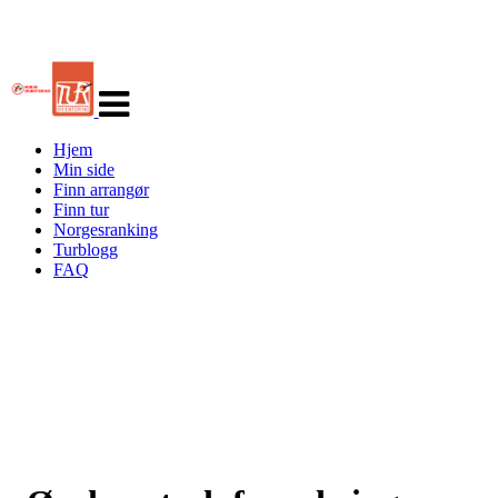
Veksle
navigasjon
Hjem
Min side
Finn arrangør
Finn tur
Norgesranking
Turblogg
FAQ