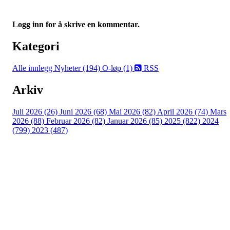
Logg inn for å skrive en kommentar.
Kategori
Alle innlegg
Nyheter (194)
O-løp (1)
RSS
Arkiv
Juli 2026 (26)
Juni 2026 (68)
Mai 2026 (82)
April 2026 (74)
Mars
2026 (88)
Februar 2026 (82)
Januar 2026 (85)
2025 (822)
2024
(799)
2023 (487)
Turorientering.no er den offisielle portalen for