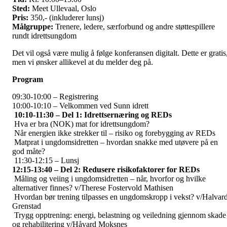
Sted:
Meet Ullevaal, Oslo
Pris:
350,- (inkluderer lunsj)
Målgruppe:
Trenere, ledere, særforbund og andre støttespillere
rundt idrettsungdom
Det vil også være mulig å følge konferansen digitalt. Dette er gratis
men vi ønsker allikevel at du melder deg på.
Program
09:30-10:00 – Registrering
10:00-10:10 – Velkommen ved Sunn idrett
10:10-11:30 – Del 1: Idrettsernæring og REDs
Hva er bra (NOK) mat for idrettsungdom?
Når energien ikke strekker til – risiko og forebygging av REDs
Matprat i ungdomsidretten – hvordan snakke med utøvere på en
god måte?
11:30-12:15 – Lunsj
12:15-13:40 – Del 2: Redusere risikofaktorer for REDs
Måling og veiing i ungdomsidretten – når, hvorfor og hvilke
alternativer finnes? v/Therese Fostervold Mathisen
Hvordan bør trening tilpasses en ungdomskropp i vekst? v/Halvar
Grenstad
Trygg opptrening: energi, belastning og veiledning gjennom skade
og rehabilitering v/Håvard Moksnes