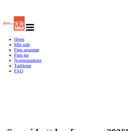
Veksle
navigasjon
Hjem
Min side
Finn arrangør
Finn tur
Norgesranking
Turblogg
FAQ