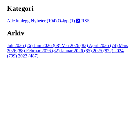
Kategori
Alle innlegg
Nyheter (194)
O-løp (1)
RSS
Arkiv
Juli 2026 (26)
Juni 2026 (68)
Mai 2026 (82)
April 2026 (74)
Mars
2026 (88)
Februar 2026 (82)
Januar 2026 (85)
2025 (822)
2024
(799)
2023 (487)
Turorientering.no er den offisielle portalen for
turorientering på nett fra Norges
Orienteringsforbund.