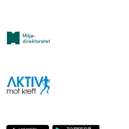
Med støtte fra
Miljødirektoratet
I samarbeid med
Aktiv
mot
kreft
Last ned appen her