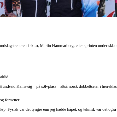
landslagstreneren i ski-o, Martin Hammarberg, etter sprinten under ski-
aklid.
k Hundseid Kamsvåg – på sølvplass – altså norsk dobbeltseier i herrekl
og fortsetter:
 løp. Fysisk var det tyngre enn jeg hadde håpet, og teknisk var det også n