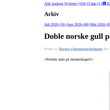
Alle innlegg
Nyheter (194)
O-løp (1)
R
Arkiv
Juli 2026 (26)
Juni 2026 (68)
Mai 2026 (8
Doble norske gull p
Postet av
Norges Orienteringsforbund
den
«Perfekt start på mesterskapet!»