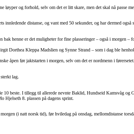
Fine løyper og forhold, selv om det er litt skare, men det skal nå passe m
ts innledende distanse, og vant med 50 sekunder, og har dermed også sk
n bak henne er det muligheter for fine plasseringer – også i morgen – f
irgit Dorthea Kleppa Madslien og Synne Strand – som i dag ble henho
ganske åpen før jaktstarten i morgen, selv om det er nordmenn i førersetet
 sterkt lag.
de 10 beste. I tillegg til allerede nevnte Baklid, Hundseid Kamsvåg og G
 Hjelseth 8. plassen på dagens sprint.
i morgen (i natt norsk tid), før hviledag på onsdag, mellomdistanse torsd