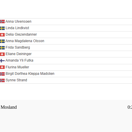
l Mosland
0: