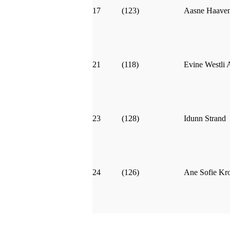
17
(123)
Aasne Haave
21
(118)
Evine Westli 
23
(128)
Idunn Strand
24
(126)
Ane Sofie Kr