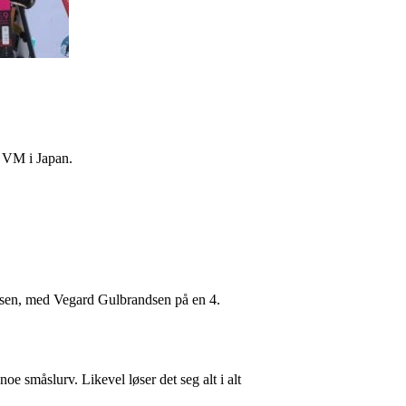
o VM i Japan.
assen, med Vegard Gulbrandsen på en 4.
oe småslurv. Likevel løser det seg alt i alt