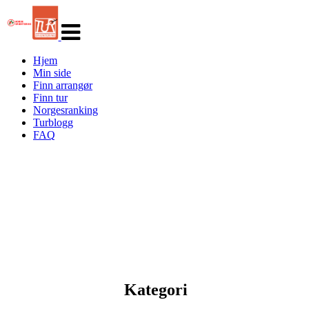
Veksle
navigasjon
Hjem
Min side
Finn arrangør
Finn tur
Norgesranking
Turblogg
FAQ
Kategori