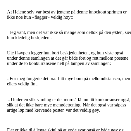
At Helene selv var best av jentene på denne knockout sprinten er
ikke noe hun «flagger» veldig høyt:
- Jeg vant, men det var ikke så mange som deltok på den økten, sie
hun kledelig beskjedent.
Ute i løypen legger hun bort beskjedenheten, og hun viste også
under denne samlingen at det går både fort og rett mellom postene
under de to konkurransene helt på tampen av samlingen:
- For meg fungerte det bra. Litt mye bom på mellomdistansen, men
ellers veldig fint.
- Under en slik samling er det moro å få inn litt konkurranser også,
slik at det ikke bare mye mengdetrening. Når det også var såpass
artige løp med krevende poster, var det veldig gøy.
Det er ikke til å legge skjul på at gode svar også er både gøy og