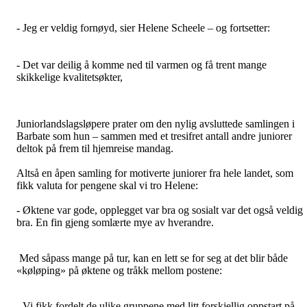
- Jeg er veldig fornøyd, sier Helene Scheele – og fortsetter:
- Det var deilig å komme ned til varmen og få trent mange
skikkelige kvalitetsøkter,
Juniorlandslagsløpere prater om den nylig avsluttede samlingen i
Barbate som hun – sammen med et tresifret antall andre juniorer
deltok på frem til hjemreise mandag.
Altså en åpen samling for motiverte juniorer fra hele landet, som
fikk valuta for pengene skal vi tro Helene:
- Øktene var gode, opplegget var bra og sosialt var det også veldig
bra. En fin gjeng somlærte mye av hverandre.
Med såpass mange på tur, kan en lett se for seg at det blir både
«køløping» på øktene og tråkk mellom postene:
- Vi fikk fordelt de ulike gruppene med litt forskjellig oppstart på