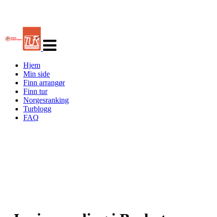
Veksle
navigasjon
Hjem
Min side
Finn arrangør
Finn tur
Norgesranking
Turblogg
FAQ