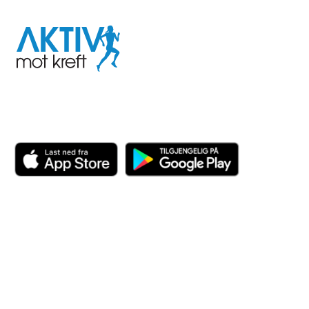
Aktiv
mot
kreft
Last ned appen her