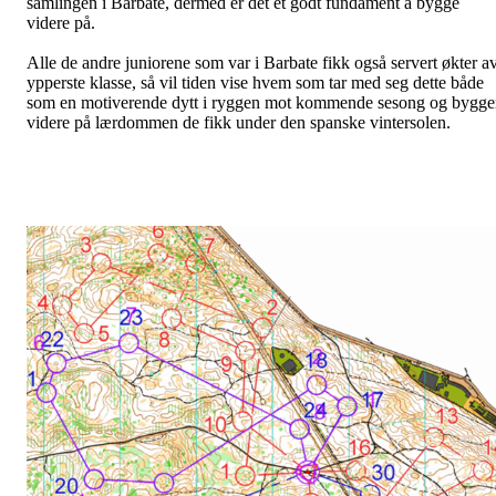
samlingen i Barbate, dermed er det et godt fundament å bygge
videre på.
Alle de andre juniorene som var i Barbate fikk også servert økter a
ypperste klasse, så vil tiden vise hvem som tar med seg dette både
som en motiverende dytt i ryggen mot kommende sesong og bygge
videre på lærdommen de fikk under den spanske vintersolen.