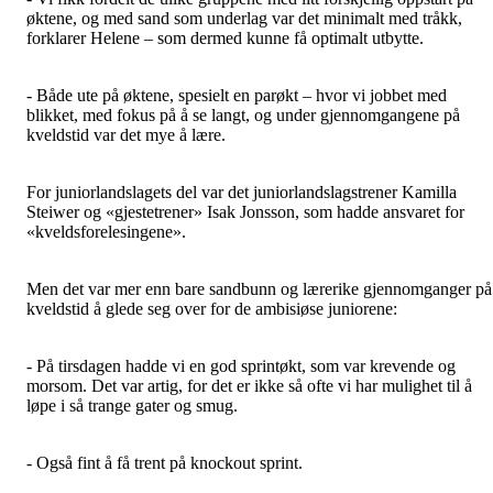
øktene, og med sand som underlag var det minimalt med tråkk,
forklarer Helene – som dermed kunne få optimalt utbytte.
- Både ute på øktene, spesielt en parøkt – hvor vi jobbet med
blikket, med fokus på å se langt, og under gjennomgangene på
kveldstid var det mye å lære.
For juniorlandslagets del var det juniorlandslagstrener Kamilla
Steiwer og «gjestetrener» Isak Jonsson, som hadde ansvaret for
«kveldsforelesingene».
Men det var mer enn bare sandbunn og lærerike gjennomganger på
kveldstid å glede seg over for de ambisiøse juniorene:
- På tirsdagen hadde vi en god sprintøkt, som var krevende og
morsom. Det var artig, for det er ikke så ofte vi har mulighet til å
løpe i så trange gater og smug.
- Også fint å få trent på knockout sprint.