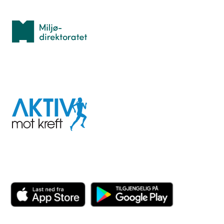
Med støtte fra
Miljødirektoratet
I samarbeid med
Aktiv
mot
kreft
Last ned appen her