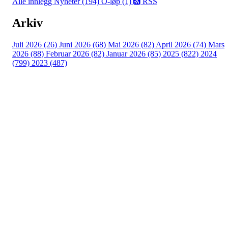
Alle innlegg
Nyheter (194)
O-løp (1)
RSS
Arkiv
Juli 2026 (26)
Juni 2026 (68)
Mai 2026 (82)
April 2026 (74)
Mars
2026 (88)
Februar 2026 (82)
Januar 2026 (85)
2025 (822)
2024
(799)
2023 (487)
Turorientering.no er den offisielle portalen for
turorientering på nett fra Norges
Orienteringsforbund.