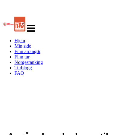
Veksle
navigasjon
Hjem
Min side
Finn arrangør
Finn tur
Norgesranking
Turblogg
FAQ