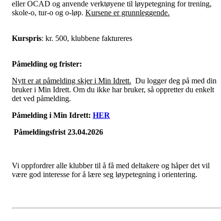
eller OCAD og anvende verktøyene til løypetegning for trening,
skole-o, tur-o og o-løp.
Kursene er grunnleggende.
Kurspris
: kr. 500, klubbene faktureres
Påmelding og frister:
Nytt er at påmelding skjer i Min Idrett.
Du logger deg på med din
bruker i Min Idrett. Om du ikke har bruker, så oppretter du enkelt
det ved påmelding.
Påmelding i Min Idrett:
HER
Påmeldingsfrist 23.04.2026
Vi oppfordrer alle klubber til å få med deltakere og håper det vil
være god interesse for å lære seg løypetegning i orientering.