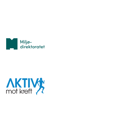
Idrettsbutikken
Personvern
Med støtte fra
Miljødirektoratet
I samarbeid med
Aktiv
mot
kreft
Last ned appen her