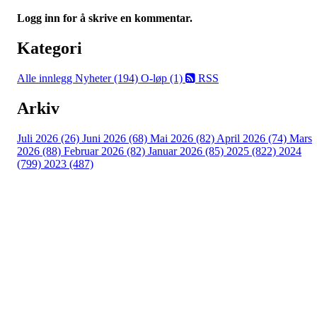
Logg inn for å skrive en kommentar.
Kategori
Alle innlegg
Nyheter (194)
O-løp (1)
RSS
Arkiv
Juli 2026 (26)
Juni 2026 (68)
Mai 2026 (82)
April 2026 (74)
Mars
2026 (88)
Februar 2026 (82)
Januar 2026 (85)
2025 (822)
2024
(799)
2023 (487)
Turorientering.no er den offisielle portalen for
turorientering på nett fra Norges