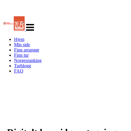
Veksle
navigasjon
Hjem
Min side
Finn arrangør
Finn tur
Norgesranking
Turblogg
FAQ