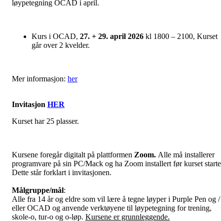
løypetegning OCAD i april.
Kurs i OCAD,
27. + 29. april 2026
kl 1800 – 2100, Kurset
går over 2 kvelder.
Mer informasjon:
her
Invitasjon
HER
Kurset har 25 plasser.
Kursene foregår digitalt på plattformen
Zoom.
Alle må installerer
programvare på sin PC/Mack og ha Zoom installert før kurset starte
Dette står forklart i invitasjonen.
Målgruppe/mål
:
Alle fra 14 år og eldre som vil lære å tegne løyper i Purple Pen og /
eller OCAD og anvende verktøyene til løypetegning for trening,
skole-o, tur-o og o-løp.
Kursene er grunnleggende.