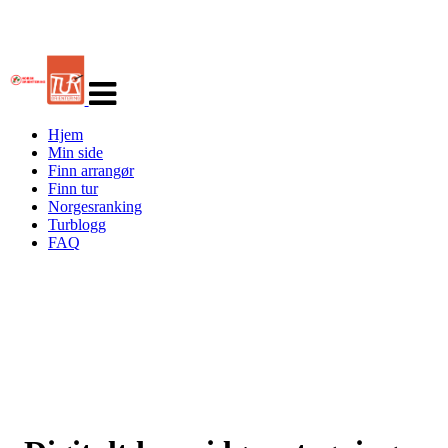
Veksle
navigasjon
Hjem
Min side
Finn arrangør
Finn tur
Norgesranking
Turblogg
FAQ