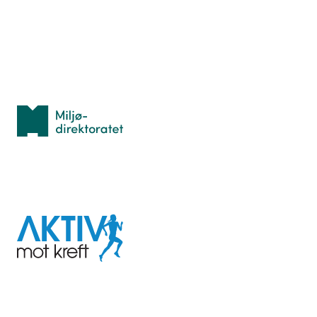
Idrettsbutikken
Personvern
Med støtte fra
Miljødirektoratet
I samarbeid med
Aktiv
mot
kreft
Last ned appen her