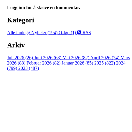
Logg inn for å skrive en kommentar.
Kategori
Alle innlegg
Nyheter (194)
O-løp (1)
RSS
Arkiv
Juli 2026 (26)
Juni 2026 (68)
Mai 2026 (82)
April 2026 (74)
Mars
2026 (88)
Februar 2026 (82)
Januar 2026 (85)
2025 (822)
2024
(799)
2023 (487)
Turorientering.no er den offisielle portalen for
turorientering på nett fra Norges