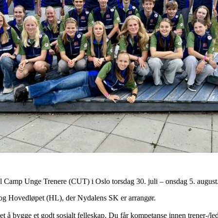
 til Camp Unge Trenere (CUT) i Oslo torsdag 30. juli – onsdag 5. august
og Hovedløpet (HL), der Nydalens SK er arrangør.
å bygge et godt sosialt felleskap. Du får kompetanse innen trener-/le