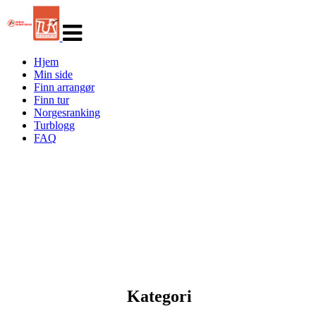
Veksle
navigasjon
Hjem
Min side
Finn arrangør
Finn tur
Norgesranking
Turblogg
FAQ
Kategori