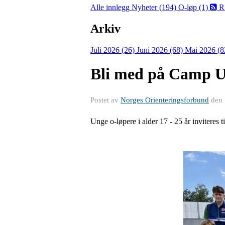
Alle innlegg
Nyheter (194)
O-løp (1)
R
Arkiv
Juli 2026 (26)
Juni 2026 (68)
Mai 2026 (8
Bli med på Camp Ung
Postet av
Norges Orienteringsforbund
den
Unge o-løpere i alder 17 - 25 år invitere