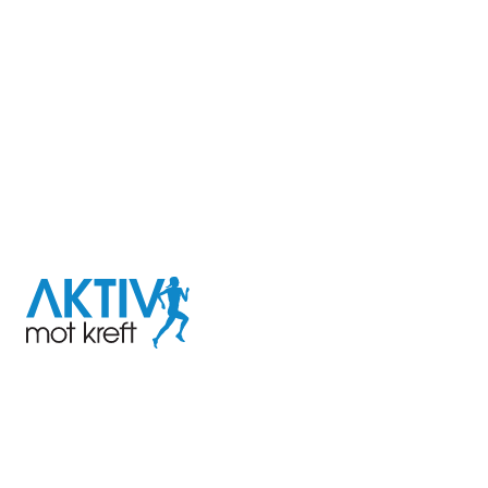
I samarbeid med
Aktiv
mot
kreft