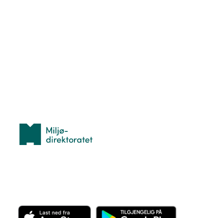
Nyttige ressurser
Hva er TurOrientering?
Lær orientering
Idrettsbutikken
Personvern
Med støtte fra
Miljødirektoratet
Last ned appen her