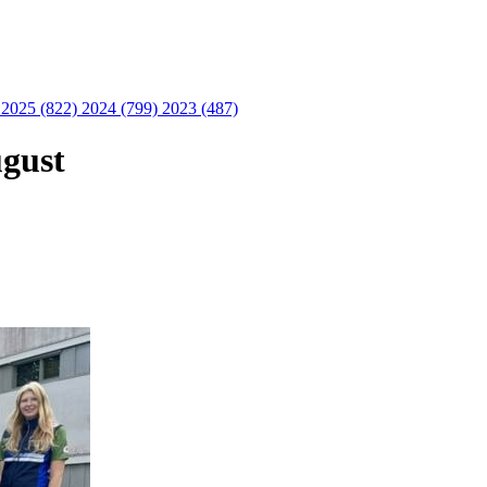
)
2025 (822)
2024 (799)
2023 (487)
ugust