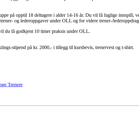
uppe på opptil 18 deltagere i alder 14-16 år. Du vil få faglige innspill,
 trener- og lederoppgaver under OLL og for videre trener-/lederoppdrag
vil du få godkjent 10 timer praksis under OLL.
gs-stipend på kr. 2000,- i tillegg til kursbevis, trenervest og t-shirt.
nge Trenere