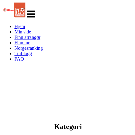
Veksle
navigasjon
Hjem
Min side
Finn arrangør
Finn tur
Norgesranking
Turblogg
FAQ
Kategori