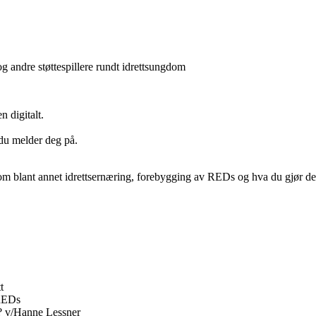
g andre støttespillere rundt idrettsungdom
n digitalt.
 du melder deg på.
om blant annet idrettsernæring, forebygging av REDs og hva du gjør de
t
 REDs
? v/Hanne Lessner