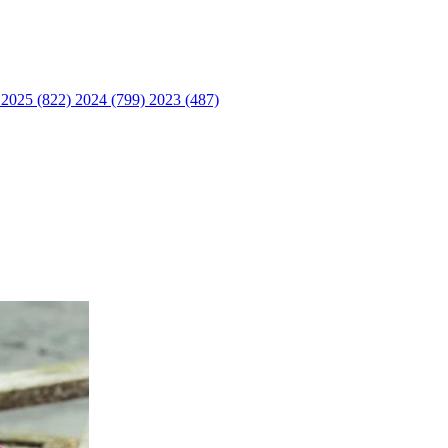
)
2025 (822)
2024 (799)
2023 (487)