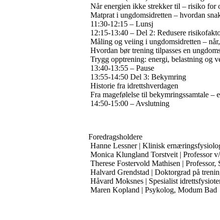
Når energien ikke strekker til – risiko f
Matprat i ungdomsidretten – hvordan sna
11:30-12:15 – Lunsj
12:15-13:40 – Del 2: Redusere risikofakt
Måling og veiing i ungdomsidretten – når,
Hvordan bør trening tilpasses en ungdoms
Trygg opptrening: energi, belastning og 
13:40-13:55 – Pause
13:55-14:50 Del 3: Bekymring
Historie fra idrettshverdagen
Fra magefølelse til bekymringssamtale – e
14:50-15:00 – Avslutning
Foredragsholdere
Hanne Lessner | Klinisk ernæringsfysiol
Monica Klungland Torstveit | Professor v/U
Therese Fostervold Mathisen | Professor, S
Halvard Grendstad | Doktorgrad på trening
Håvard Moksnes | Spesialist idrettsfysioter
Maren Kopland | Psykolog, Modum Bad