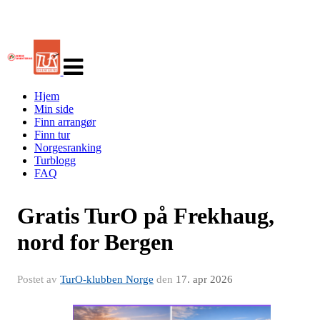
Veksle
navigasjon
Hjem
Min side
Finn arrangør
Finn tur
Norgesranking
Turblogg
FAQ
Gratis TurO på Frekhaug,
nord for Bergen
Postet av
TurO-klubben Norge
den
17. apr 2026