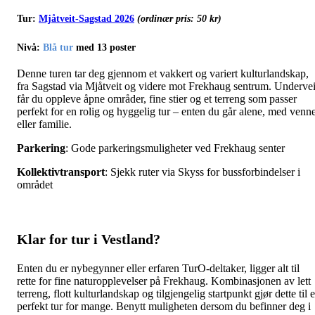
Tur:
Mjåtveit-Sagstad 2026
(ordinær pris: 50 kr)
Nivå
:
Blå tur
med 13 poster
Denne turen tar deg gjennom et vakkert og variert kulturlandskap,
fra Sagstad via Mjåtveit og videre mot Frekhaug sentrum. Underve
får du oppleve åpne områder, fine stier og et terreng som passer
perfekt for en rolig og hyggelig tur – enten du går alene, med venn
eller familie.
Parkering
: Gode parkeringsmuligheter ved Frekhaug senter
Kollektivtransport
: Sjekk ruter via Skyss for bussforbindelser i
området
Klar for tur i Vestland?
Enten du er nybegynner eller erfaren TurO-deltaker, ligger alt til
rette for fine naturopplevelser på Frekhaug. Kombinasjonen av lett
terreng, flott kulturlandskap og tilgjengelig startpunkt gjør dette til 
perfekt tur for mange. Benytt muligheten dersom du befinner deg i