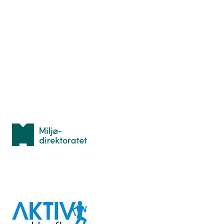
Nyttige ressurser
Hva er TurOrientering?
Lær orientering
Idrettsbutikken
Personvern
Med støtte fra
Miljødirektoratet
I samarbeid med
Aktiv
mot
kreft