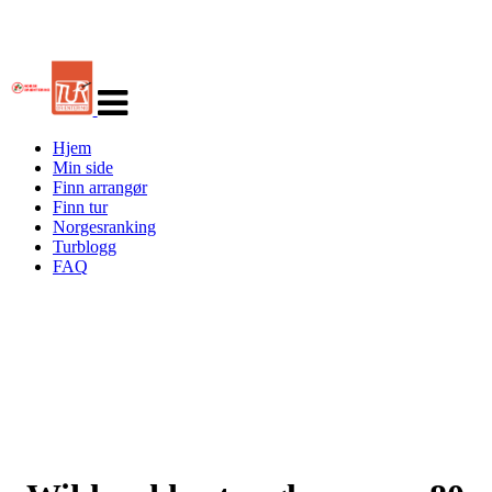
Veksle
navigasjon
Hjem
Min side
Finn arrangør
Finn tur
Norgesranking
Turblogg
FAQ