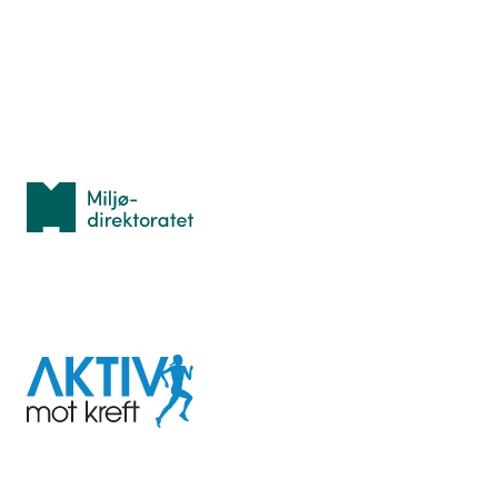
Lær orientering
Idrettsbutikken
Personvern
Med støtte fra
Miljødirektoratet
I samarbeid med
Aktiv
mot
kreft