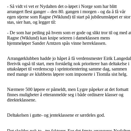
- Så vidt vi vet er Nydalten det o-løpet i Norge som har blitt
arrangert flest ganger – den 80. gangen i morgen - og da å få vår
egen stjerne som Ragne (Wiklund) til start på jubileumsløpet er stor
stas, sier han, og legger til:
- De som har peiling på hvem som er gode og slikt tror til og med a
Ragne (Wiklund) kan knipe seieren i dameklassen mens
hjemmeløper Sander Arntzen spås vinne herreklassen.
Arrangørklubben hadde jo håpet å få verdensmester Eirik Langedal
Breivik også til start, men forståelig nok prioriterer han deltakelse i
uttaksløpet til verdenscup i sprintorientering samme dag, sammen
med mange av klubbens løpere som imponerte i Tiomila sist helg.
Nærmere 500 løpere er påmeldt, men Lygre påpeker at det fortsatt
finnes muligheter å etteranmelde seg i både ordinære klasser og
direkteklassene.
Deltakelsen i gutte- og jenteklassene er særdeles god.
Det skyldes nok to - tre faktorer. For det første arrangeres Nydalten 