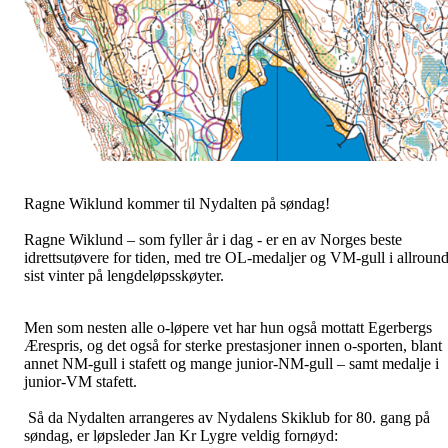
Ragne Wiklund kommer til Nydalten på søndag!
Ragne Wiklund – som fyller år i dag - er en av Norges beste
idrettsutøvere for tiden, med tre OL-medaljer og VM-gull i allroun
sist vinter på lengdeløpsskøyter.
Men som nesten alle o-løpere vet har hun også mottatt Egerbergs
Ærespris, og det også for sterke prestasjoner innen o-sporten, blant
annet NM-gull i stafett og mange junior-NM-gull – samt medalje i
junior-VM stafett.
Så da Nydalten arrangeres av Nydalens Skiklub for 80. gang på
søndag, er løpsleder Jan Kr Lygre veldig fornøyd: