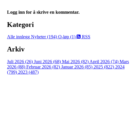
Logg inn for å skrive en kommentar.
Kategori
Alle innlegg
Nyheter (194)
O-løp (1)
RSS
Arkiv
Juli 2026 (26)
Juni 2026 (68)
Mai 2026 (82)
April 2026 (74)
Mars
2026 (88)
Februar 2026 (82)
Januar 2026 (85)
2025 (822)
2024
(799)
2023 (487)
Turorientering.no er den offisielle portalen for
turorientering på nett fra Norges