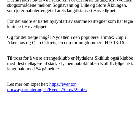
skogsområdene mellom Sognsvann og Lille og Store Åklungen,
som jo er naboterrenget til årets langdistanse i Hovedløpet.
For det andre er kartet nysynfart av samme karttegner som har tegn
kartene i Hovedløpet.
Og for det tredje inngår Nydalten i den populære Trimtex Cup i
Akershus og Oslo O-krets, en cup for ungdommer i HD 13-16.
Til tross for å være arrangørklubb er Nydalens Skiklub også klubb
med flest deltagere til start; 71, men naboklubben Koll IL følger ik
langt bak, med 54 påmeldte.
Les mer om løpet her:
https://eventor-
norway.orientering.se/Events/Show/22566