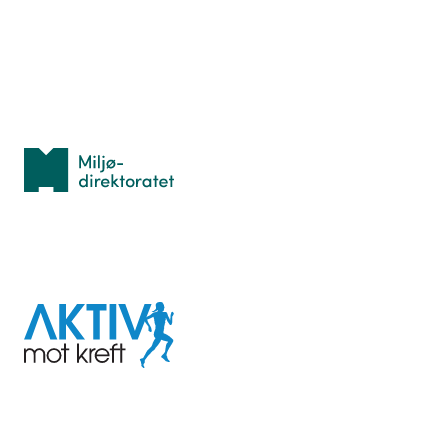
Idrettsbutikken
Personvern
Med støtte fra
Miljødirektoratet
I samarbeid med
Aktiv
mot
kreft
Last ned appen her