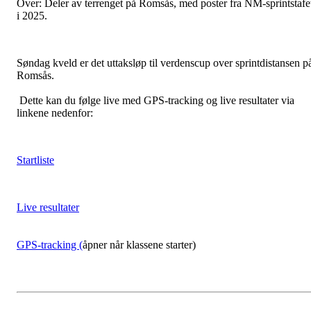
Over: Deler av terrenget på Romsås, med poster fra NM-sprintstafe
i 2025.
Søndag kveld er det uttaksløp til verdenscup over sprintdistansen p
Romsås.
Dette kan du følge live med GPS-tracking og live resultater via
linkene nedenfor:
Startliste
Live resultater
GPS-tracking (
åpner når klassene starter)