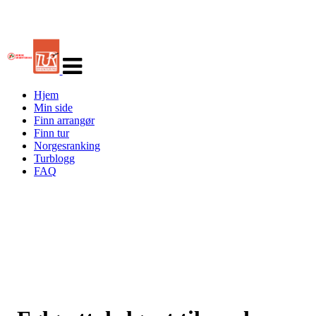
Veksle
navigasjon
Hjem
Min side
Finn arrangør
Finn tur
Norgesranking
Turblogg
FAQ