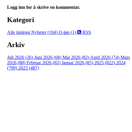
Logg inn for å skrive en kommentar.
Kategori
Alle innlegg
Nyheter (194)
O-løp (1)
RSS
Arkiv
Juli 2026 (26)
Juni 2026 (68)
Mai 2026 (82)
April 2026 (74)
Mars
2026 (88)
Februar 2026 (82)
Januar 2026 (85)
2025 (822)
2024
(799)
2023 (487)
Turorientering.no er den offisielle portalen for
turorientering på nett fra Norges