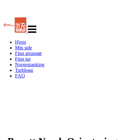
Veksle
navigasjon
Hjem
Min side
Finn arrangør
Finn tur
Norgesranking
Turblogg
FAQ