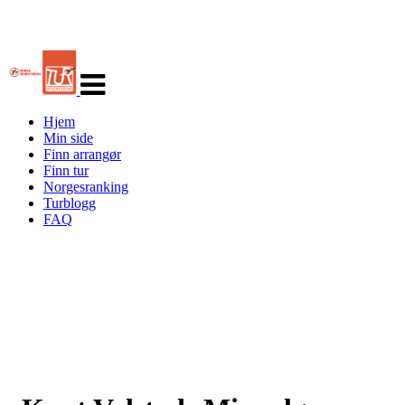
Veksle
navigasjon
Hjem
Min side
Finn arrangør
Finn tur
Norgesranking
Turblogg
FAQ