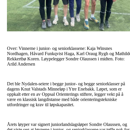
Over: Vinnerne i junior- og seniorklassene: Kaja Winsnes
Nordhagen, Håvard Funkqvist Haga, Karl Oraug Rygh og Mathild
Rekkertbø Koren. Løypelegger Sondre Olaussen i midten. Foto:
Arild Andersen
Det ble Nydalen-seiere i begge junior- og begge seniorklasser på
dagens Knut Valstads Minneløp i Ytre Enebakk. Løpet, som er
oppkalt etter en av Oppsal Orienterings stiftere, legger vekt på å
være en klassisk langdistanse med både orienteringstekniske
utfordringer og krav til løpskapasitet.
Årets løyper var signert juniorlandslagsløper Sondre Olaussen, og
det viste seg at løypene i junior- og seniorklassene var tøffe nok for