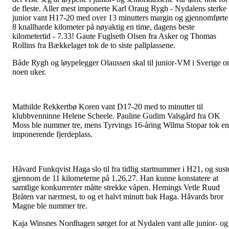
de fleste. Aller mest imponerte Karl Oraug Rygh - Nydalens sterke
junior vant H17-20 med over 13 minutters margin og gjennomførte
8 knallharde kilometer på nøyaktig en time, dagens beste
kilometertid - 7.33! Gaute Fuglseth Olsen fra Asker og Thomas
Rollins fra Bækkelaget tok de to siste pallplassene.
Både Rygh og løypelegger Olaussen skal til junior-VM i Sverige 
noen uker.
Mathilde Rekkertbø Koren vant D17-20 med to minutter til
klubbvenninne Helene Scheele. Pauline Gudim Valsgård fra OK
Moss ble nummer tre, mens Tyrvings 16-åring Wilma Stopar tok en
imponerende fjerdeplass.
Håvard Funkqvist Haga slo til fra tidlig startnummer i H21, og sust
gjennom de 11 kilometerne på 1.26.27. Han kunne konstatere at
samtlige konkurrenter måtte strekke våpen. Hemings Vetle Ruud
Bråten var nærmest, to og et halvt minutt bak Haga. Håvards bror
Magne ble nummer tre.
Kaja Winsnes Nordhagen sørget for at Nydalen vant alle junior- og