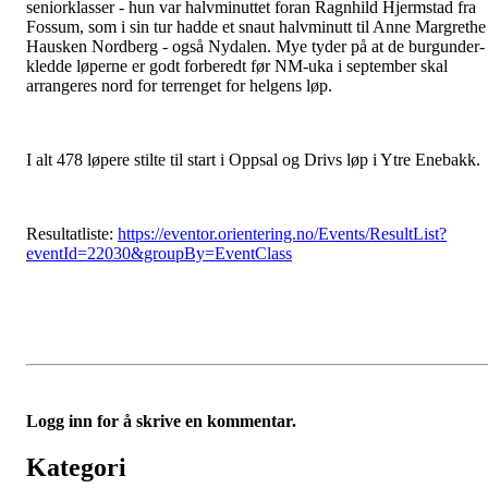
seniorklasser - hun var halvminuttet foran Ragnhild Hjermstad fra
Fossum, som i sin tur hadde et snaut halvminutt til Anne Margrethe
Hausken Nordberg - også Nydalen. Mye tyder på at de burgunder-
kledde løperne er godt forberedt før NM-uka i september skal
arrangeres nord for terrenget for helgens løp.
I alt 478 løpere stilte til start i Oppsal og Drivs løp i Ytre Enebakk.
Resultatliste:
https://eventor.orientering.no/Events/ResultList?
eventId=22030&groupBy=EventClass
Logg inn for å skrive en kommentar.
Kategori