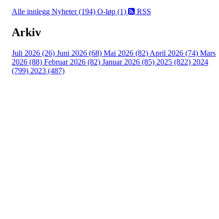
Alle innlegg
Nyheter (194)
O-løp (1)
RSS
Arkiv
Juli 2026 (26)
Juni 2026 (68)
Mai 2026 (82)
April 2026 (74)
Mars
2026 (88)
Februar 2026 (82)
Januar 2026 (85)
2025 (822)
2024
(799)
2023 (487)
Turorientering.no er den offisielle portalen for
turorientering på nett fra Norges
Orienteringsforbund.