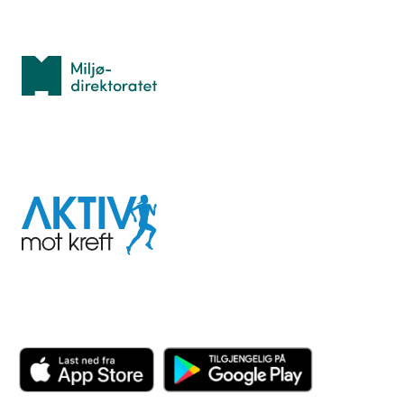
Med støtte fra
Miljødirektoratet
I samarbeid med
Aktiv
mot
kreft
Last ned appen her