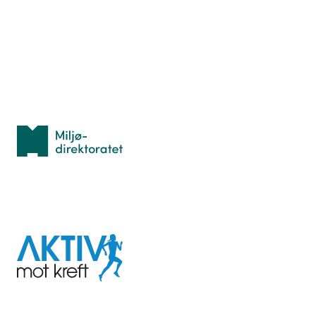
Hva er TurOrientering?
Lær orientering
Idrettsbutikken
Personvern
Med støtte fra
Miljødirektoratet
I samarbeid med
Aktiv
mot
kreft