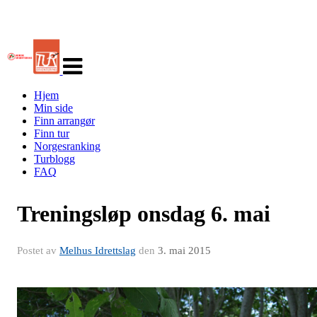
Veksle
navigasjon
Hjem
Min side
Finn arrangør
Finn tur
Norgesranking
Turblogg
FAQ
Treningsløp onsdag 6. mai
Postet av
Melhus Idrettslag
den
3. mai 2015