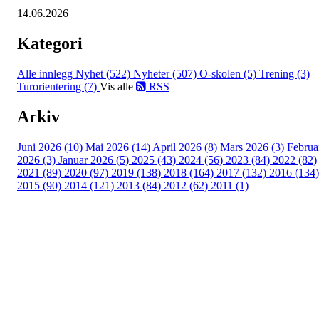
14.06.2026
Kategori
Alle innlegg
Nyhet (522)
Nyheter (507)
O-skolen (5)
Trening (3)
Turorientering (7)
Vis alle
RSS
Arkiv
Juni 2026 (10)
Mai 2026 (14)
April 2026 (8)
Mars 2026 (3)
Februa
2026 (3)
Januar 2026 (5)
2025 (43)
2024 (56)
2023 (84)
2022 (82)
2021 (89)
2020 (97)
2019 (138)
2018 (164)
2017 (132)
2016 (134)
2015 (90)
2014 (121)
2013 (84)
2012 (62)
2011 (1)
Turorientering.no er den offisielle portalen for