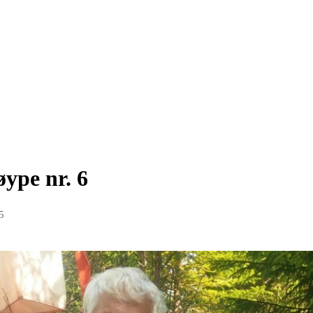
øype nr. 6
5