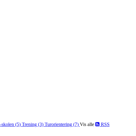
-skolen (5)
Trening (3)
Turorientering (7)
Vis alle
RSS