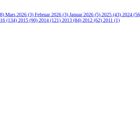
(8)
Mars 2026 (3)
Februar 2026 (3)
Januar 2026 (5)
2025 (43)
2024 (5
16 (134)
2015 (90)
2014 (121)
2013 (84)
2012 (62)
2011 (1)
 turorientering på nett fra Norges Orienteringsforb