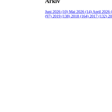
Arkiv
Juni 2026 (10)
Mai 2026 (14)
April 2026 
(97)
2019 (138)
2018 (164)
2017 (132)
20
Turorientering.no er den offisielle portalen for
© 2022 — Norges Orienteringsforbund
Info