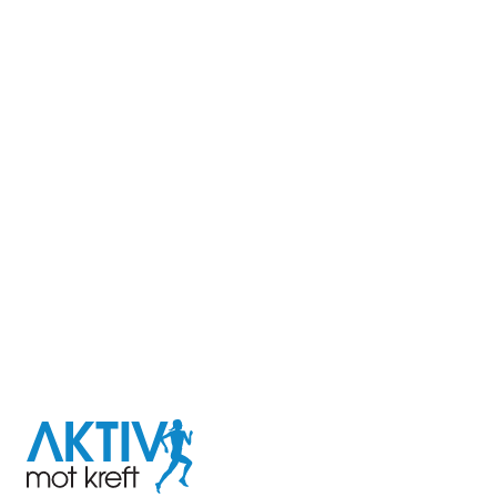
I samarbeid med
Aktiv
mot
kreft