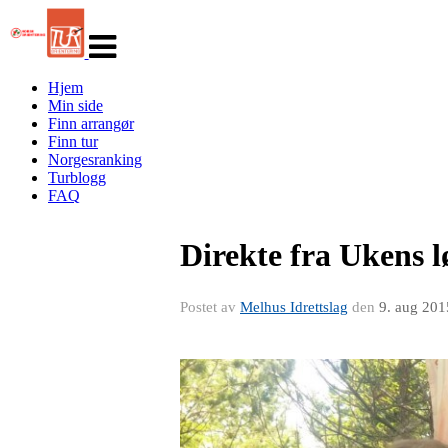
Veksle
navigasjon
Hjem
Min side
Finn arrangør
Finn tur
Norgesranking
Turblogg
FAQ
Direkte fra Ukens l
Postet av
Melhus Idrettslag
den
9. aug 201