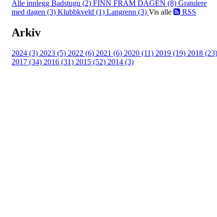
Alle innlegg
Badstugu (2)
FINN FRAM DAGEN (8)
Gratulere
med dagen (3)
Klubbkveld (1)
Langrenn (3)
Vis alle
RSS
Arkiv
2024 (3)
2023 (5)
2022 (6)
2021 (6)
2020 (11)
2019 (19)
2018 (23
2017 (34)
2016 (31)
2015 (52)
2014 (3)
Turorientering.no er den offisielle portalen for
turorientering på nett fra Norges
Orienteringsforbund.