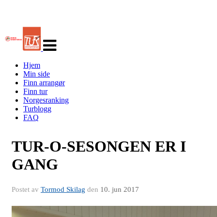
Veksle
navigasjon
Hjem
Min side
Finn arrangør
Finn tur
Norgesranking
Turblogg
FAQ
TUR-O-SESONGEN ER I
GANG
Postet av
Tormod Skilag
den
10. jun 2017