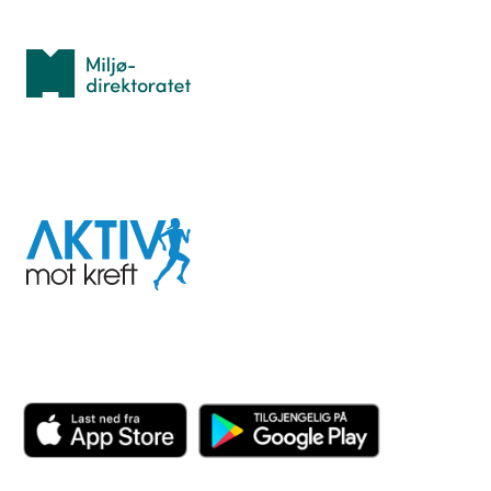
Med støtte fra
Miljødirektoratet
I samarbeid med
Aktiv
mot
kreft
Last ned appen her